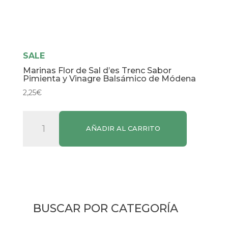
SALE
Marinas Flor de Sal d’es Trenc Sabor
Pimienta y Vinagre Balsámico de Módena
2,25
€
Marinas
AÑADIR AL CARRITO
Flor
de
Sal
d'es
Trenc
Sabor
BUSCAR POR CATEGORÍA
Pimienta
y