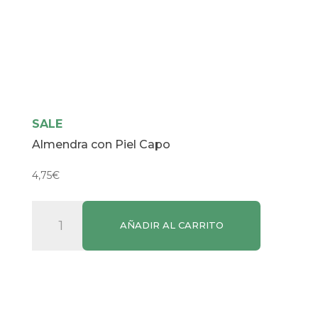
SALE
Almendra con Piel Capo
4,75
€
Almendra
AÑADIR AL CARRITO
con
Piel
Capo
cantidad