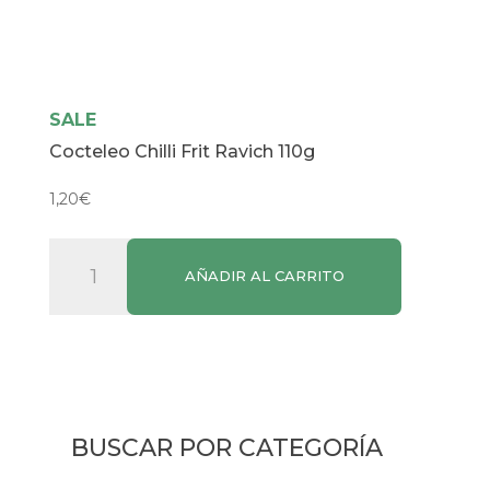
SALE
Cocteleo Chilli Frit Ravich 110g
1,20
€
Cocteleo
AÑADIR AL CARRITO
Chilli
Frit
Ravich
110g
cantidad
BUSCAR POR CATEGORÍA