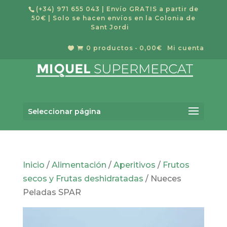
(+34) 971 655 043
| Envío GRATIS a partir de
50€ | Solo se hacen envíos en la Colonia de
Sant Jordi
0 productos
0,00€
Mi cuenta


Búsqueda
BUSCAR
de
Seleccionar página
productos
Inicio
/
Alimentación
/
Aperitivos
/
Frutos
secos y Frutas deshidratadas
/ Nueces
Peladas SPAR