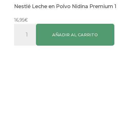
Nestlé Leche en Polvo Nidina Premium 1
16,95
€
Nestlé
AÑADIR AL CARRITO
Leche
en
Polvo
Nidina
Premium
1
cantidad