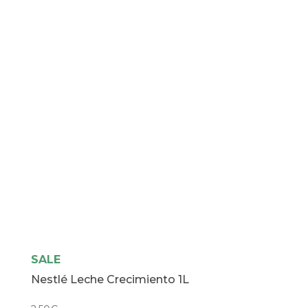
Nidina
Premium
3
cantidad
SALE
Nestlé Leche Crecimiento 1L