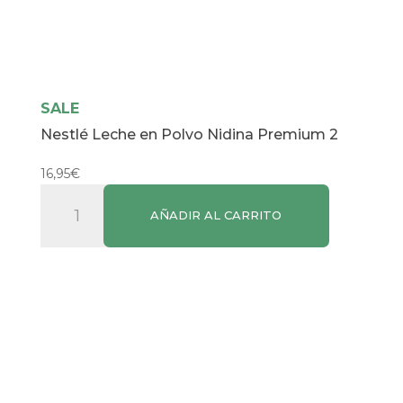
SALE
Nestlé Leche en Polvo Nidina Premium 2
16,95
€
Nestlé
AÑADIR AL CARRITO
Leche
en
Polvo
Nidina
Premium
2
cantidad