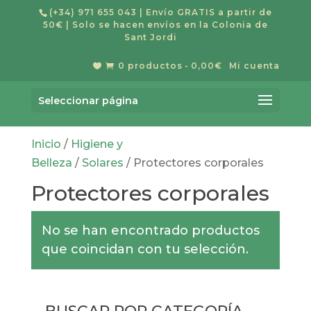
(+34) 971 655 043
| Envío GRATIS a partir de
50€ | Solo se hacen envíos en la Colonia de
Sant Jordi
0 productos
0,00€
Mi cuenta


Búsqueda
de
Buscar
productos
Seleccionar página
Inicio
/
Higiene y
Belleza
/
Solares
/ Protectores corporales
Protectores corporales
No se han encontrado productos
que coincidan con tu selección.