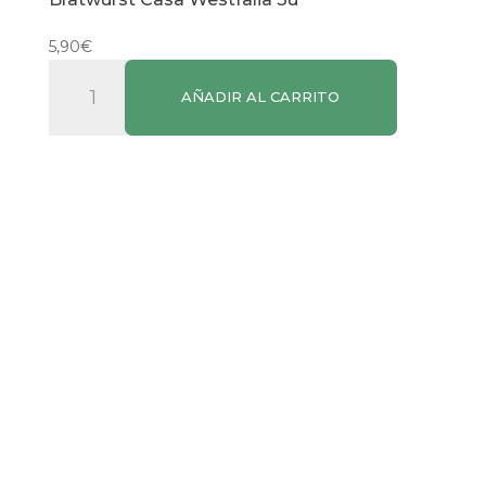
5,90
€
Bratwurst
AÑADIR AL CARRITO
Casa
Westfalia
3u
cantidad