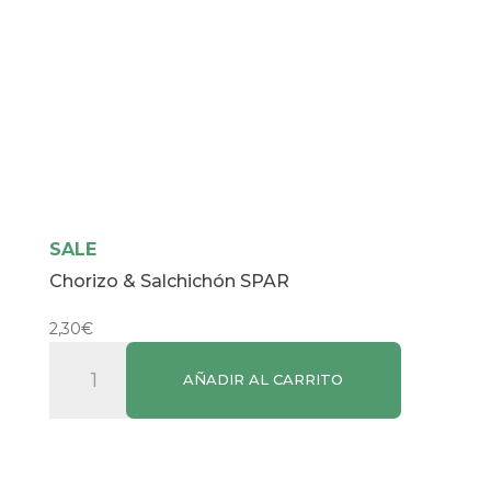
SALE
Chorizo & Salchichón SPAR
2,30
€
Chorizo
AÑADIR AL CARRITO
&
Salchichón
SPAR
cantidad