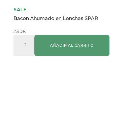
SALE
Bacon Ahumado en Lonchas SPAR
2,90
€
Bacon
AÑADIR AL CARRITO
Ahumado
en
Lonchas
SPAR
cantidad