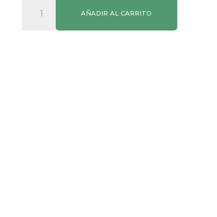
Chorizo
AÑADIR AL CARRITO
Dulce
SPAR
280g
cantidad