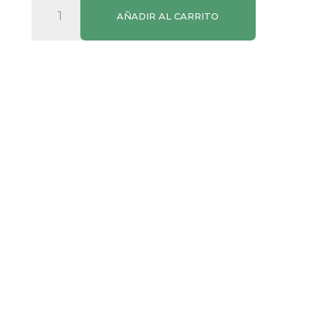
Jamón
AÑADIR AL CARRITO
Asado
al
Horno
Argal
cantidad