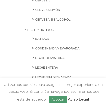
GALLETAS
GALLETA PICADA
GALLETAS CON CHOCOLATE Y
RELLENAS
GALLETAS DE MALLORCA
GALLETAS DIETÉTICAS Y DIGESTIVAS
GALLETAS MARÍA, TRADICIONALES Y
LISAS
GALLETAS SURTIDAS, ESPECIALES Y
PASTAS
Utilizamos cookies para asegurar la mejor experiencia en
nuestra web. Si continúa navegando asumiremos que
HARINAS Y ALMIDONES
w
Chatea con nosotros
está de acuerdo.
Aviso Legal
Aceptar
ALMIDONES