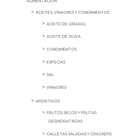
SALE
5,35
€
Brandy
Napoleon
35cl
cantidad