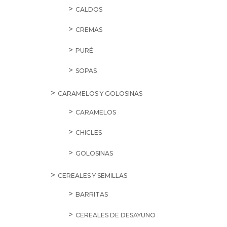
SALE
12,30
€
Brandy
Terry
Centenario
1L
cantidad