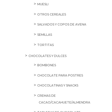
SALE
15,75
€
Brandy
Torres
10
70cl
cantidad