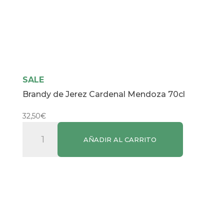
SALE
Brandy de Jerez Cardenal Mendoza 70cl
32,50
€
Brandy
AÑADIR AL CARRITO
de
Jerez
Cardenal
Mendoza
70cl
cantidad