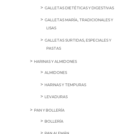
11,25
€
Brandy
Veterano
1L
cantidad