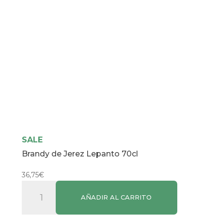
SALE
Brandy de Jerez Lepanto 70cl
36,75
€
Brandy
AÑADIR AL CARRITO
de
Jerez