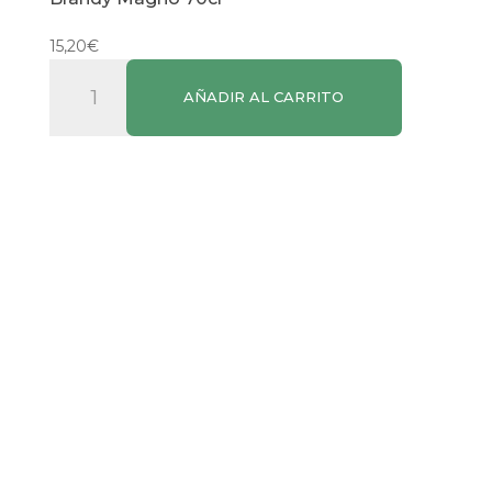
15,20
€
Brandy
AÑADIR AL CARRITO
Magno
70cl
cantidad