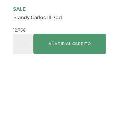
SALE
Brandy Carlos III 70cl
12,75
€
Brandy
AÑADIR AL CARRITO
Carlos
III
70cl
cantidad