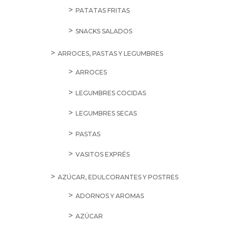
SALE
29,50
€