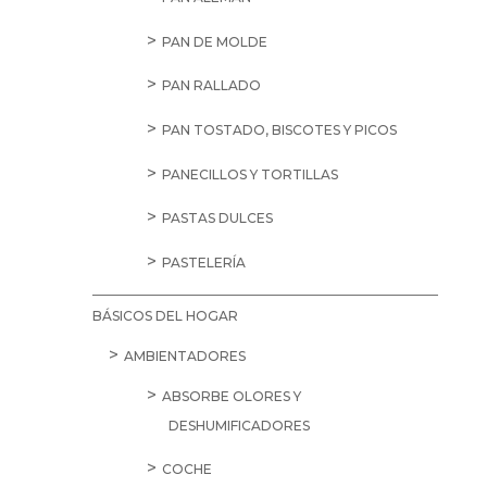
SALE
11,25
€
Brandy
Veterano
1L
PET
cantidad