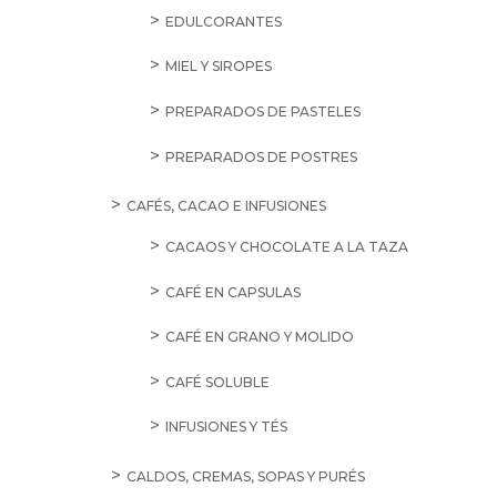
Brandy
Suau
70cl
cantidad