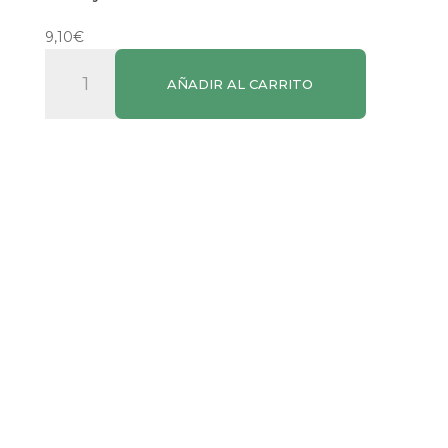
9,10
€
Brandy
AÑADIR AL CARRITO
103
70cl
cantidad