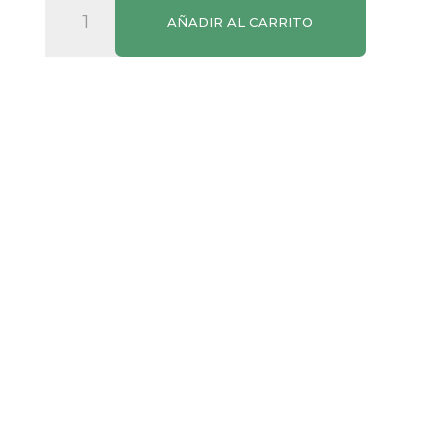
AÑADIR AL CARRITO
Carlos
I
Imperial
70cl
cantidad