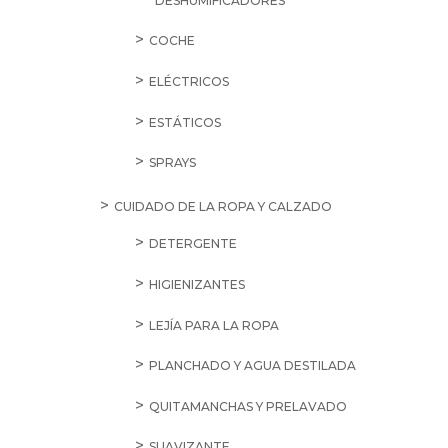
SALE
9,25
€
Ariel
Básico
40D