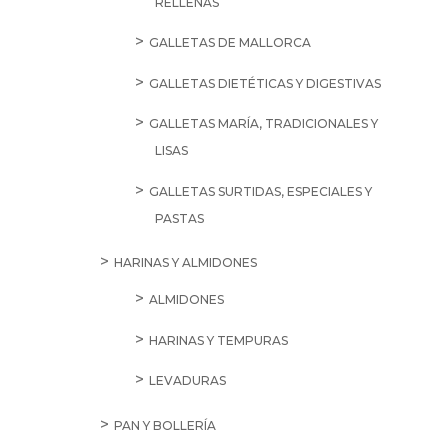
SALE
11,75
€
Ariel
Original
36D
cantidad