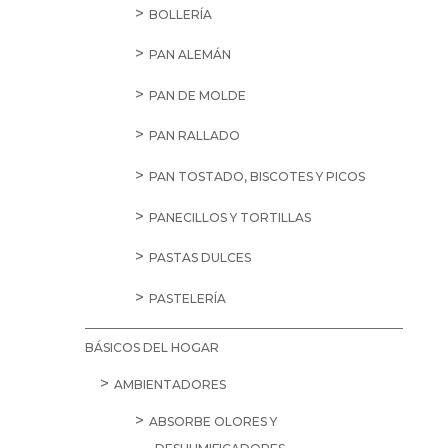
SALE
6,25
€
Ariel
Básico
30D
cantidad