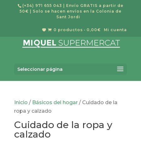
(+34) 971 655 043
| Envío GRATIS a partir de
50€ | Solo se hacen envíos en la Colonia de
Sant Jordi
0 productos
0,00€
Mi cuenta


Búsqueda
BUSCAR
de
Seleccionar página
productos
Inicio
/
Básicos del hogar
/ Cuidado de la
ropa y calzado
Cuidado de la ropa y
calzado