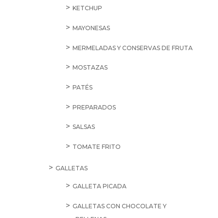
Destilada
SPAR
5L
cantidad