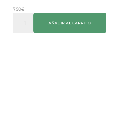
7,50
€
Gior
AÑADIR AL CARRITO
Jabón
Natural
cantidad