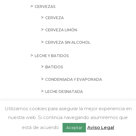
SALSAS
TOMATE FRITO
GALLETAS
GALLETA PICADA
GALLETAS CON CHOCOLATE Y
RELLENAS
GALLETAS DE MALLORCA
GALLETAS DIETÉTICAS Y DIGESTIVAS
GALLETAS MARÍA, TRADICIONALES Y
LISAS
Utilizamos cookies para asegurar la mejor experiencia en
GALLETAS SURTIDAS, ESPECIALES Y
nuestra web. Si continúa navegando asumiremos que
w
Chatea con nosotros
PASTAS
está de acuerdo.
Aviso Legal
Aceptar