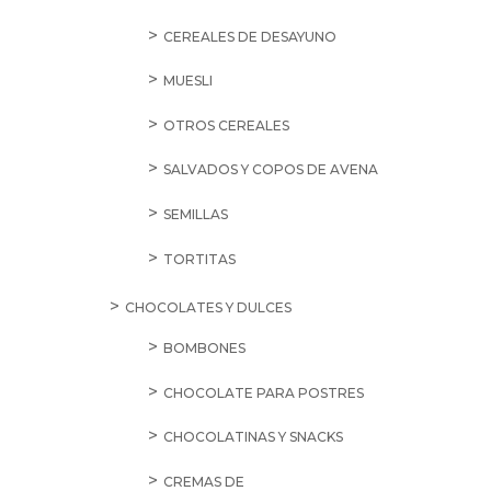
SALE
1,55
€
Agua
Destilada
2L
cantidad