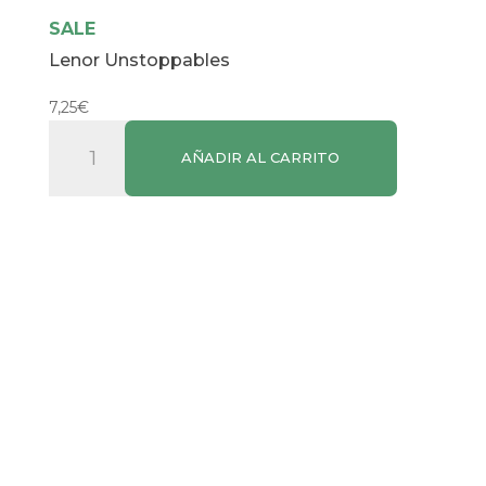
SALE
Lenor Unstoppables
7,25
€
Lenor
AÑADIR AL CARRITO
Unstoppables
cantidad