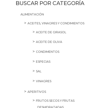
SALE
8,85
€
Ácido
Cítrico
cantidad