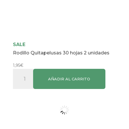
SALE
Rodillo Quitapelusas 30 hojas 2 unidades
1,95
€
Rodillo
AÑADIR AL CARRITO
Quitapelusas
30
hojas
2
unidades
cantidad