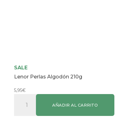
SALE
Lenor Perlas Algodón 210g
5,95
€
Lenor
AÑADIR AL CARRITO
Perlas
Algodón
210g
cantidad