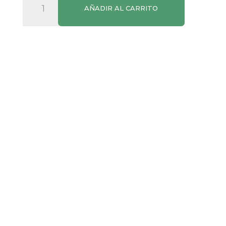
AÑADIR AL CARRITO
Perlas
Jazmín
210g
cantidad