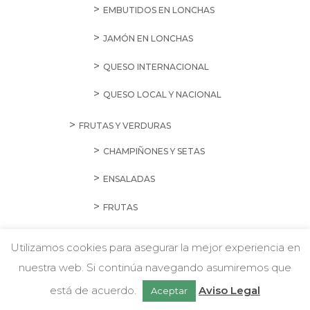
EMBUTIDOS EN LONCHAS
JAMÓN EN LONCHAS
QUESO INTERNACIONAL
QUESO LOCAL Y NACIONAL
FRUTAS Y VERDURAS
CHAMPIÑONES Y SETAS
ENSALADAS
FRUTAS
FRUTAS DESHIDRATADAS
Utilizamos cookies para asegurar la mejor experiencia en
HIERBAS AROMÁTICAS
nuestra web. Si continúa navegando asumiremos que
Chatea con nosotros
está de acuerdo.
Aviso Legal
Aceptar
HORTALIZAS