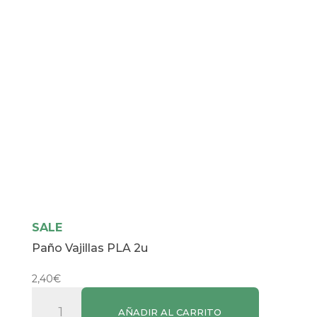
SALE
Paño Vajillas PLA 2u
2,40
€
Paño
AÑADIR AL CARRITO
Vajillas