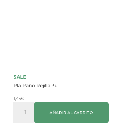
SALE
Pla Paño Rejilla 3u
1,45
€
Pla
AÑADIR AL CARRITO
Paño
Rejilla
3u