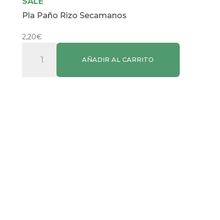
SALE
Pla Paño Rizo Secamanos
2,20
€
Pla
AÑADIR AL CARRITO
Paño
Rizo
Secamanos
cantidad