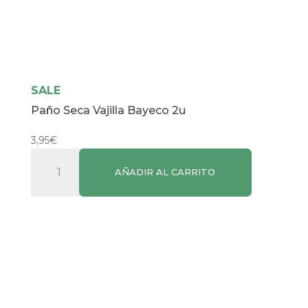
SALE
Paño Seca Vajilla Bayeco 2u
3,95
€
Paño
AÑADIR AL CARRITO
Seca
Vajilla
Bayeco
2u
cantidad