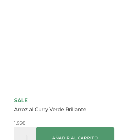
SALE
Arroz al Curry Verde Brillante
1,95
€
Arroz
AÑADIR AL CARRITO
al