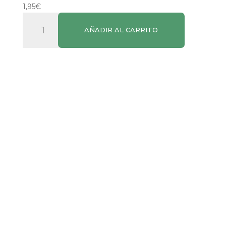
1,95
€
Arroz
AÑADIR AL CARRITO
Salvaje
con
Arroz
Basmati
Brillante
cantidad