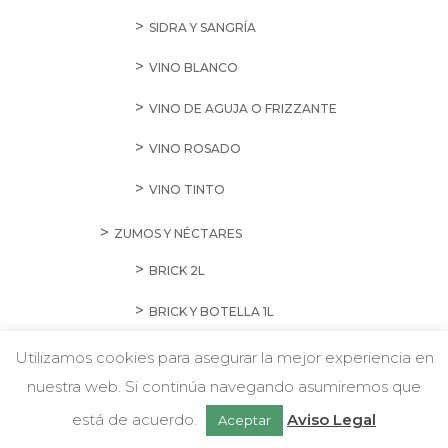
SIDRA Y SANGRÍA
VINO BLANCO
VINO DE AGUJA O FRIZZANTE
VINO ROSADO
VINO TINTO
ZUMOS Y NÉCTARES
BRICK 2L
BRICK Y BOTELLA 1L
INDIVIDUALES
Utilizamos cookies para asegurar la mejor experiencia en
nuestra web. Si continúa navegando asumiremos que
ZUMOS CON LECHE
Chatea con nosotros
está de acuerdo.
Aviso Legal
Aceptar
BIO