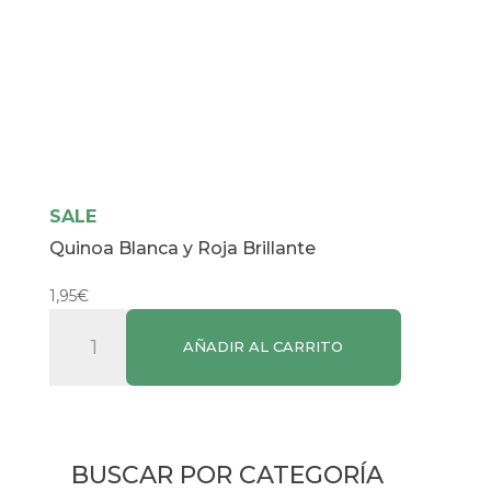
SALE
Quinoa Blanca y Roja Brillante
1,95
€
Quinoa
AÑADIR AL CARRITO
Blanca
y
Roja
Brillante
cantidad
BUSCAR POR CATEGORÍA