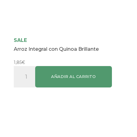
SALE
Arroz Integral con Quinoa Brillante
1,85
€
Arroz
AÑADIR AL CARRITO
Integral
con
Quinoa
Brillante
cantidad