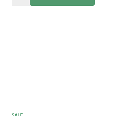
29D
cantidad
SALE