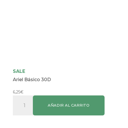
SALE
Ariel Básico 30D
6,25
€
Ariel
AÑADIR AL CARRITO
Básico
30D
cantidad