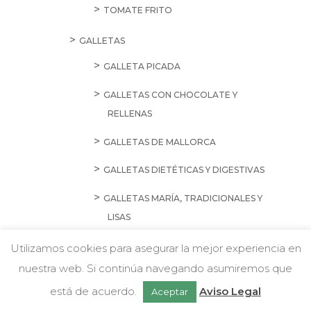
TOMATE FRITO
GALLETAS
GALLETA PICADA
GALLETAS CON CHOCOLATE Y
RELLENAS
GALLETAS DE MALLORCA
GALLETAS DIETÉTICAS Y DIGESTIVAS
GALLETAS MARÍA, TRADICIONALES Y
LISAS
GALLETAS SURTIDAS, ESPECIALES Y
Utilizamos cookies para asegurar la mejor experiencia en
PASTAS
nuestra web. Si continúa navegando asumiremos que
w
Chatea con nosotros
está de acuerdo.
Aviso Legal
Aceptar
HARINAS Y ALMIDONES