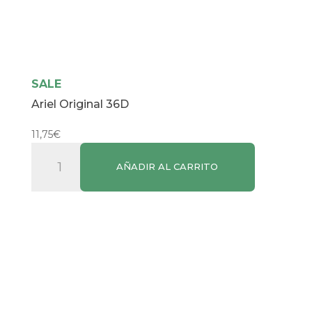
SALE
Ariel Original 36D
11,75
€
Ariel
AÑADIR AL CARRITO
Original
36D
cantidad