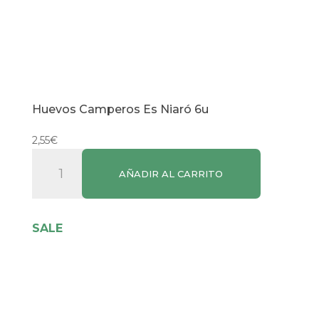
Huevos Camperos Es Niaró 6u
2,55
€
Huevos
AÑADIR AL CARRITO
Camperos
Es
Niaró
SALE
6u
cantidad