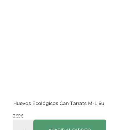
cantidad
Huevos Ecológicos Can Tarrats M-L 6u
3,55
€
Huevos
AÑADIR AL CARRITO