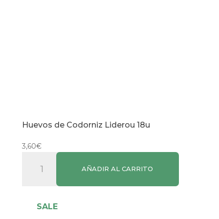
Huevos de Codorniz Liderou 18u
3,60
€
Huevos
AÑADIR AL CARRITO
de
Codorniz
Liderou
SALE
18u