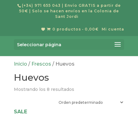
(+34) 971 655 043
| Envío GRATIS a partir de
50€ | Solo se hacen envíos en la Colonia de
Sant Jordi
0 productos
0,00€
Mi cuenta


Búsqueda
BUSCAR
de
Seleccionar página
productos
Inicio
/
Frescos
/ Huevos
Huevos
Mostrando los 8 resultados
SALE