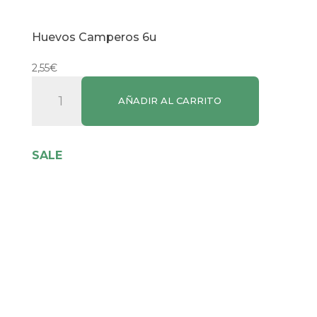
Huevos Camperos 6u
2,55
€
Huevos
AÑADIR AL CARRITO
Camperos
6u
cantidad
SALE