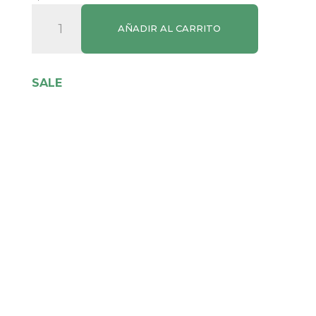
Huevos
AÑADIR AL CARRITO
Avícola
Ballester
L–
SALE
XL
6u
cantidad