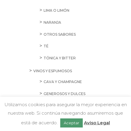
LIMA O LIMÓN
NARANJA
OTROS SABORES
TÉ
TÓNICA Y BITTER
VINOS Y ESPUMOSOS
CAVA Y CHAMPAGNE
GENEROSOS Y DULCES
Utilizamos cookies para asegurar la mejor experiencia en
SIDRA Y SANGRÍA
nuestra web. Si continúa navegando asumiremos que
Chatea con nosotros
VINO BLANCO
está de acuerdo.
Aviso Legal
Aceptar
VINO DE AGUJA O FRIZZANTE