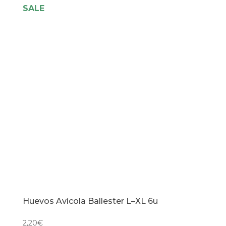
SALE
12u
cantidad
Huevos Avícola Ballester L–XL 6u
2,20
€