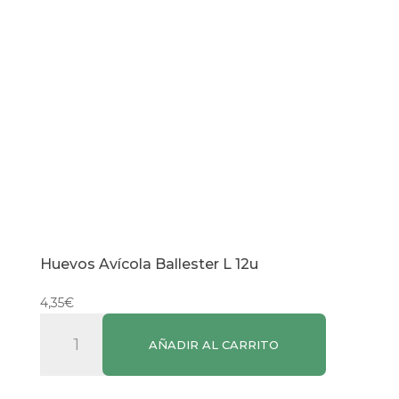
Huevos Avícola Ballester L 12u
4,35
€
Huevos
AÑADIR AL CARRITO
Avícola
Ballester
L