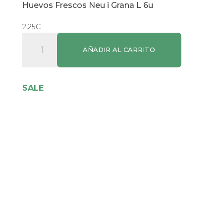
Huevos Frescos Neu i Grana L 6u
2,25
€
Huevos
AÑADIR AL CARRITO
Frescos
Neu
i
SALE
Grana
L
6u
cantidad