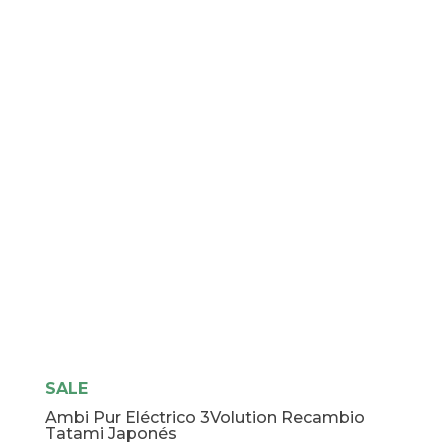
Recambio
Flores
Elegantes
cantidad
SALE
Ambi Pur Eléctrico 3Volution Recambio
Tatami Japonés