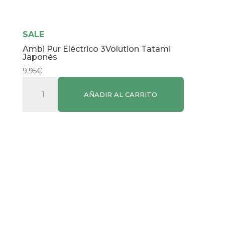
SALE
Ambi Pur Eléctrico 3Volution Tatami
Japonés
9,95
€
Ambi
AÑADIR AL CARRITO
Pur
Eléctrico
3Volution
Tatami
Japonés
cantidad