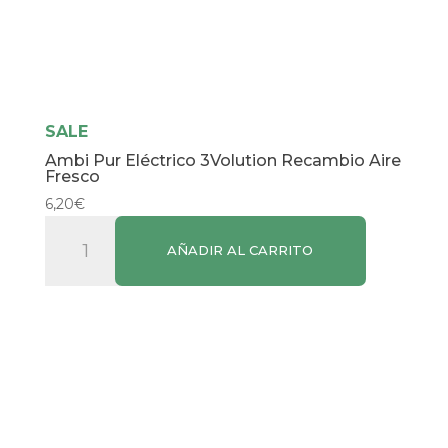
SALE
Ambi Pur Eléctrico 3Volution Recambio Aire
Fresco
6,20
€
Ambi
AÑADIR AL CARRITO
Pur
Eléctrico
3Volution
Recambio
Aire
Fresco
cantidad