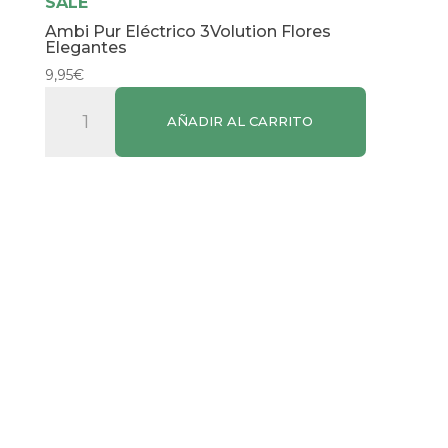
SALE
Ambi Pur Eléctrico 3Volution Flores
Elegantes
9,95
€
Ambi
AÑADIR AL CARRITO
Pur
Eléctrico
3Volution
Flores
Elegantes
cantidad