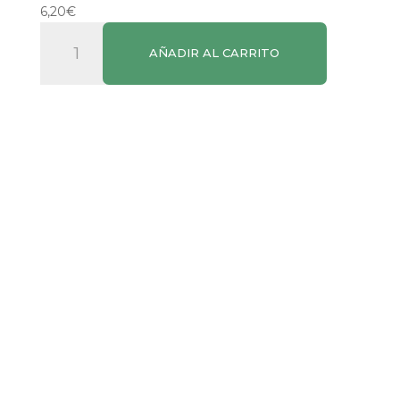
6,20
€
Ambi
AÑADIR AL CARRITO
Pur
Eléctrico
3Volution
Recambio
Tatami
Japonés
cantidad