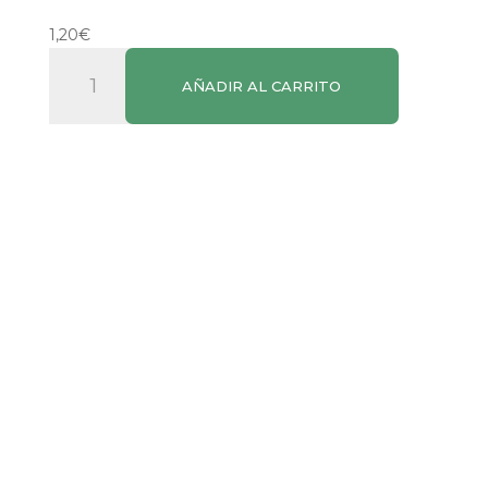
1,20
€
Cepillo
AÑADIR AL CARRITO
Dental
Infantil
Suave
SPAR
cantidad