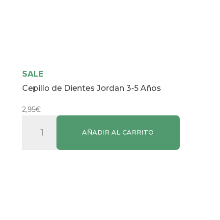
SALE
Cepillo de Dientes Jordan 3-5 Años
2,95
€
Cepillo
AÑADIR AL CARRITO
de
Dientes
Jordan
3-
5
Años
cantidad