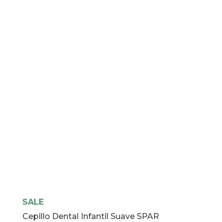
Viaje
Pharma
cantidad
SALE
Cepillo Dental Infantil Suave SPAR