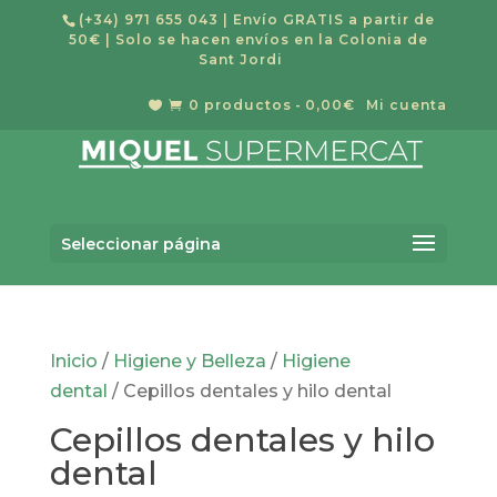
(+34) 971 655 043
| Envío GRATIS a partir de
50€ | Solo se hacen envíos en la Colonia de
Sant Jordi
0 productos
0,00€
Mi cuenta


Búsqueda
de
Buscar
productos
Seleccionar página
Inicio
/
Higiene y Belleza
/
Higiene
dental
/ Cepillos dentales y hilo dental
Cepillos dentales y hilo
dental