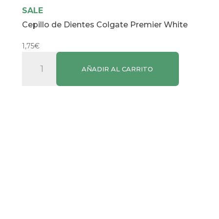
SALE
Cepillo de Dientes Colgate Premier White
1,75
€
Cepillo
AÑADIR AL CARRITO
de
Dientes
Colgate
Premier
White
cantidad