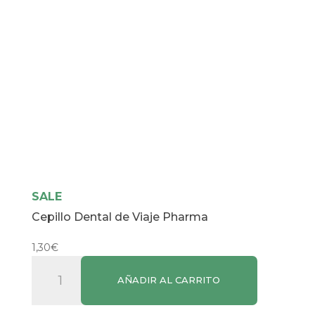
SALE
Cepillo Dental de Viaje Pharma
1,30
€
Cepillo
AÑADIR AL CARRITO
Dental
de