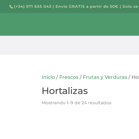
(+34) 971 655 043
| Envío GRATIS a partir de 50€ | Solo se
Búsqued
de
producto
Inicio
/
Frescos
/
Frutas y Verduras
/ Ho
Hortalizas
Mostrando 1–9 de 24 resultados