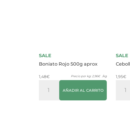
SALE
SALE
Boniato Rojo 500g aprox
Cebol
1,48
€
1,95
€
Precio por kg:
2,96
€
/kg
Boniato
Cebol
AÑADIR AL CARRITO
Rojo
1Kg
500g
aprox
aprox
canti
cantidad