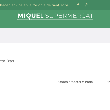
 hacen envíos en la Colonia de Sant Jordi
a
s
rtalizas