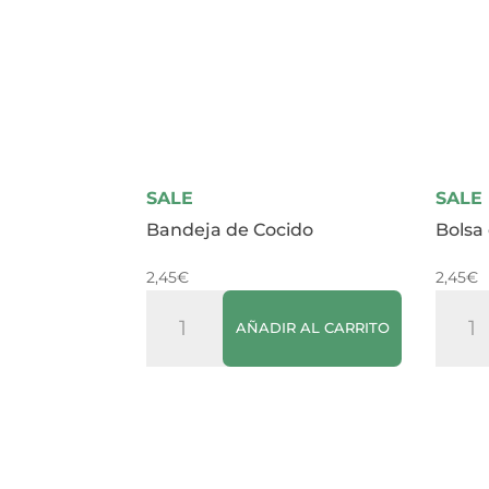
SALE
SALE
Bandeja de Cocido
Bolsa
2,45
€
2,45
€
Bandeja
Bolsa
AÑADIR AL CARRITO
de
de
Cocido
Espin
cantidad
250g
canti