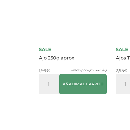
SALE
SALE
Ajo 250g aprox
Ajos 
1,99
€
2,95
€
Precio por kg:
7,96
€
/kg
Ajo
Ajos
AÑADIR AL CARRITO
250g
Tiern
aprox
100g
cantidad
canti