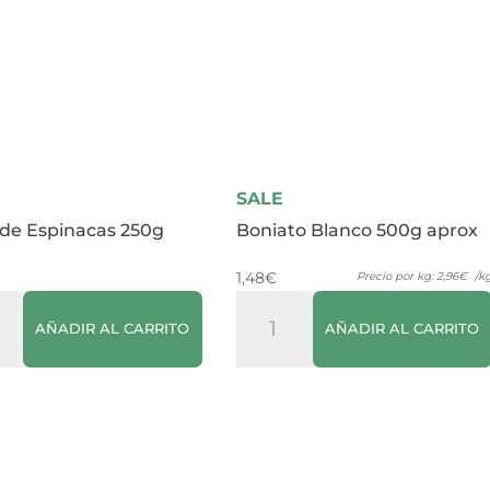
SALE
 de Espinacas 250g
Boniato Blanco 500g aprox
1,48
€
Precio por kg:
2,96
€
/k
Boniato
AÑADIR AL CARRITO
AÑADIR AL CARRITO
Blanco
acas
500g
aprox
dad
cantidad