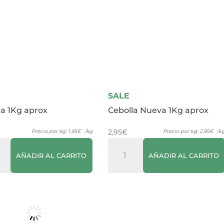
SALE
la 1Kg aprox
Cebolla Nueva 1Kg aprox
2,95
€
Precio por kg:
1,95
€
/kg
Precio por kg:
2,95
€
/k
la
Cebolla
AÑADIR AL CARRITO
AÑADIR AL CARRITO
Nueva
1Kg
dad
aprox
cantidad