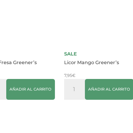
cantidad
SALE
 Fresa Greener’s
Licor Mango Greener’s
7,95
€
Licor
AÑADIR AL CARRITO
AÑADIR AL CARRITO
Mango
er's
Greener's
dad
cantidad