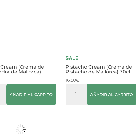
SALE
 Cream (Crema de
Pistacho Cream (Crema de
dra de Mallorca)
Pistacho de Mallorca) 70cl
16,50
€
Pistacho
AÑADIR AL CARRITO
AÑADIR AL CARRITO
m
Cream
ma
(Crema
de
ndra
Pistacho
de