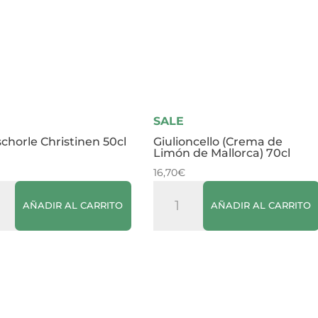
SALE
chorle Christinen 50cl
Giulioncello (Crema de
Limón de Mallorca) 70cl
16,70
€
schorle
Giulioncello
AÑADIR AL CARRITO
AÑADIR AL CARRITO
tinen
(Crema
de
dad
Limón
de
Mallorca)
70cl