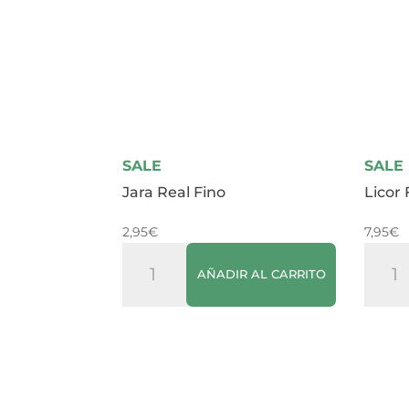
SALE
SALE
Jara Real Fino
Licor
2,95
€
7,95
€
Jara
Licor
AÑADIR AL CARRITO
Real
Fresa
Fino
Green
cantidad
canti