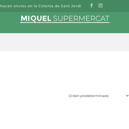
 hacen envíos en la Colonia de Sant Jordi
a
s