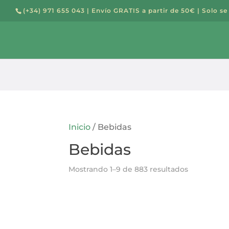
(+34) 971 655 043
| Envío GRATIS a partir de 50€ | Solo se
Búsqued
de
producto
Inicio
/ Bebidas
Bebidas
Mostrando 1–9 de 883 resultados