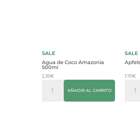
SALE
SALE
Agua de Coco Amazonia
Apfels
500ml
2,30
€
1,70
€
Agua
Apfel
AÑADIR AL CARRITO
de
Chris
Coco
50cl
Amazonia
canti
500ml
cantidad