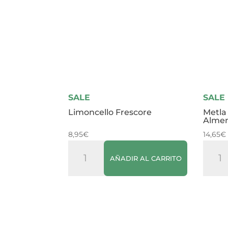
SALE
SALE
Limoncello Frescore
Metla
Almen
8,95
€
14,65
€
Limoncello
Metla
AÑADIR AL CARRITO
Frescore
Crea
cantidad
(Cre
de
Alme
de