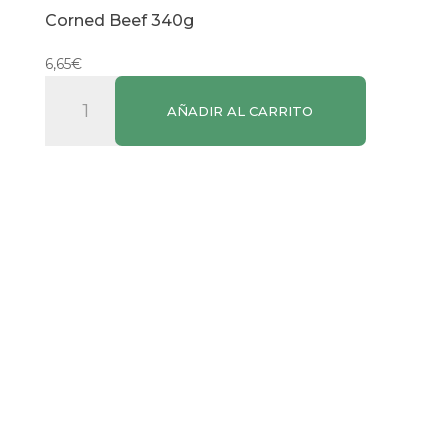
Corned Beef 340g
6,65
€
Corned
AÑADIR AL CARRITO
Beef
340g
cantidad