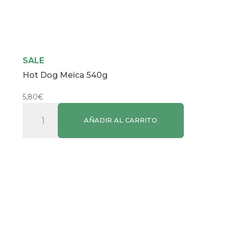
SALE
Hot Dog Meica 540g
5,80
€
Hot
AÑADIR AL CARRITO
Dog
Meica
540g
cantidad