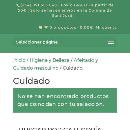
(+34) 971 655 043
| Envío GRATIS a partir de
50€ | Solo se hacen envíos en la Colonia de
Sant Jordi
0 productos
0,00€
Mi cuenta


Búsqueda
de
Buscar
productos
Seleccionar página
Inicio
/
Higiene y Belleza
/
Afeitado y
Cuidado masculino
/ Cuidado
Cuidado
No se han encontrado productos
que coincidan con tu selección.