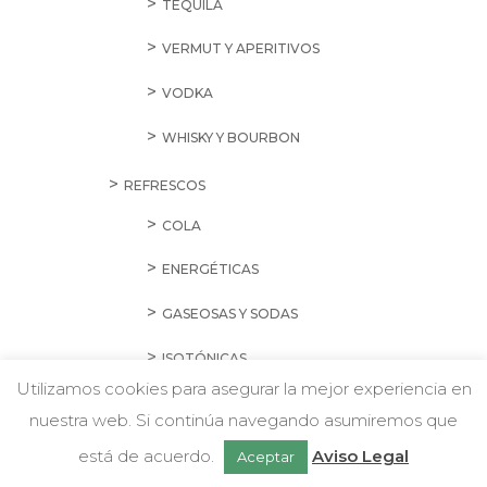
TEQUILA
VERMUT Y APERITIVOS
VODKA
WHISKY Y BOURBON
REFRESCOS
COLA
ENERGÉTICAS
GASEOSAS Y SODAS
ISOTÓNICAS
Utilizamos cookies para asegurar la mejor experiencia en
LIMA O LIMÓN
nuestra web. Si continúa navegando asumiremos que
w
Chatea con nosotros
NARANJA
está de acuerdo.
Aviso Legal
Aceptar