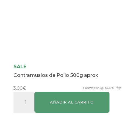
SALE
Contramuslos de Pollo 500g aprox
3,00
€
Precio por kg:
6,00
€
/kg
Contramuslos
AÑADIR AL CARRITO
de
Pollo
500g
aprox