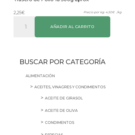
2,25
€
Precio por kg:
4,50
€
/kg
Trasero
AÑADIR AL CARRITO
de
Pollo
1u
500g
aprox
BUSCAR POR CATEGORÍA
cantidad
ALIMENTACIÓN
ACEITES, VINAGRES Y CONDIMIENTOS
ACEITE DE GIRASOL
ACEITE DE OLIVA
CONDIMENTOS
ESPECIAS