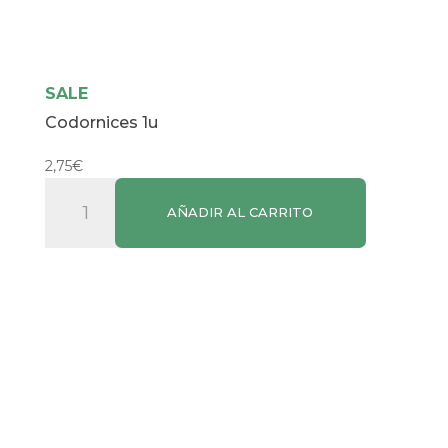
SALE
Codornices 1u
2,75
€
Codornices
AÑADIR AL CARRITO
1u
cantidad