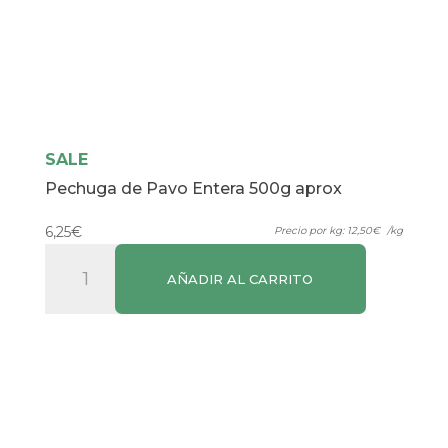
SALE
Pechuga de Pavo Entera 500g aprox
6,25
€
Precio por kg:
12,50
€
/kg
Pechuga
AÑADIR AL CARRITO
de
Pavo
Entera
500g
aprox
cantidad