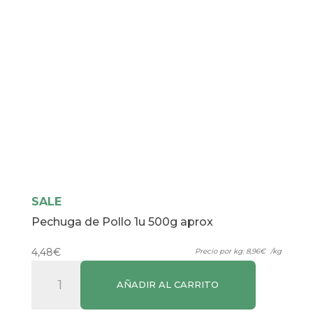
SALE
Pechuga de Pollo 1u 500g aprox
4,48
€
Precio por kg:
8,96
€
/kg
Pechuga
AÑADIR AL CARRITO
de
Pollo