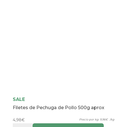
cantidad
SALE
Filetes de Pechuga de Pollo 500g aprox
4,98
€
Precio por kg:
9,96
€
/kg
Filetes