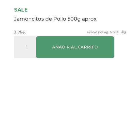
SALE
Jamoncitos de Pollo 500g aprox
3,25
€
Precio por kg:
6,50
€
/kg
Jamoncitos
AÑADIR AL CARRITO
de
Pollo
500g
aprox
cantidad