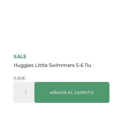
SALE
Huggies Little Swimmers 5-6 11u
9,85
€
Huggies
AÑADIR AL CARRITO
Little
Swimmers
5-
6
11u