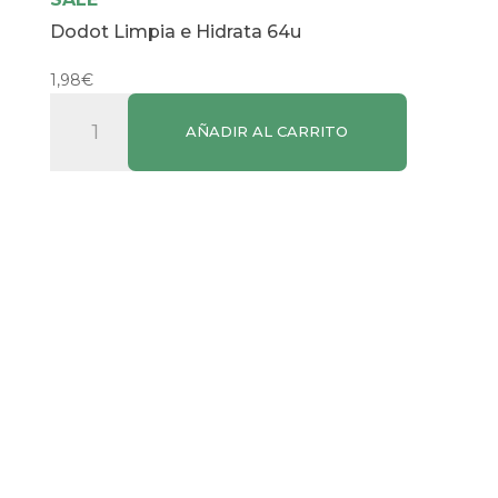
Dodot Limpia e Hidrata 64u
1,98
€
Dodot
AÑADIR AL CARRITO
Limpia
e
Hidrata
64u
cantidad