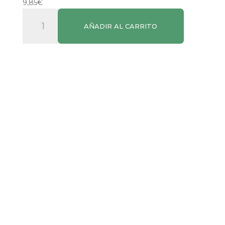
9,85
€
Huggies
AÑADIR AL CARRITO
Little
Swimmers
2-
3
12u
cantidad