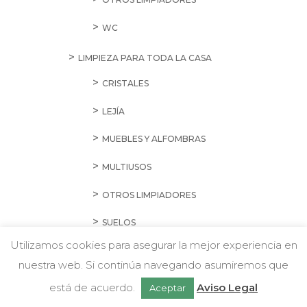
WC
LIMPIEZA PARA TODA LA CASA
CRISTALES
LEJÍA
MUEBLES Y ALFOMBRAS
MULTIUSOS
OTROS LIMPIADORES
SUELOS
Utilizamos cookies para asegurar la mejor experiencia en
MENAJE Y DROGUERÍA
nuestra web. Si continúa navegando asumiremos que
w
Chatea con nosotros
BOLSAS DE BASURA
está de acuerdo.
Aviso Legal
Aceptar
BOMBILLAS Y PILAS