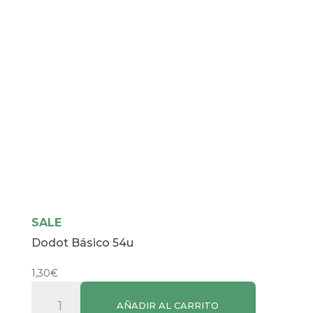
cantidad
SALE
Dodot Básico 54u
1,30
€
Dodot
AÑADIR AL CARRITO
Básico