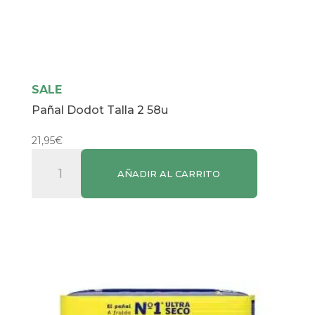
SALE
Pañal Dodot Talla 2 58u
21,95
€
Pañal
AÑADIR AL CARRITO
Dodot
Talla
2
58u
cantidad