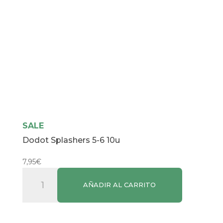
SALE
Dodot Splashers 5-6 10u
7,95
€
Dodot
AÑADIR AL CARRITO
Splashers
5-
6