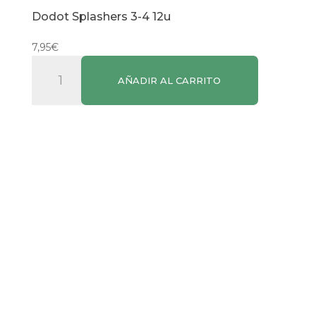
Dodot Splashers 3-4 12u
7,95
€
Dodot
AÑADIR AL CARRITO
Splashers
3-
4
12u
cantidad