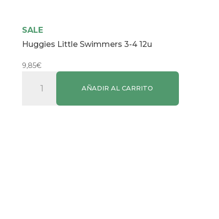
SALE
Huggies Little Swimmers 3-4 12u
9,85
€
Huggies
AÑADIR AL CARRITO
Little
Swimmers
3-
4
12u
cantidad