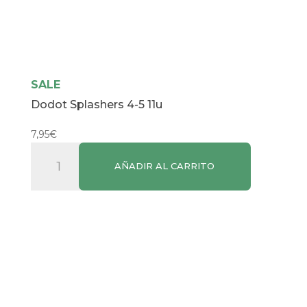
SALE
Dodot Splashers 4-5 11u
7,95
€
Dodot
AÑADIR AL CARRITO
Splashers
4-
5
11u
cantidad