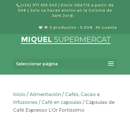
(+34) 971 655 043
| Envío GRATIS a partir de
50€ | Solo se hacen envíos en la Colonia de
Sant Jordi
0 productos
0,00€
Mi cuenta


Búsqueda
de
Buscar
productos
Seleccionar página
Inicio
/
Alimentación
/
Cafés, Cacao e
Infusiones
/
Café en capsulas
/ Cápsulas de
Café Espresso L’Or Fortissimo