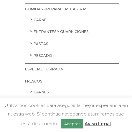
COMIDAS PREPARADAS CASERAS
CARNE
ENTRANTES Y GUARNICIONES
PASTAS
PESCADO
ESPECIAL TORRADA
FRESCOS
CARNES
AVES
Utilizamos cookies para asegurar la mejor experiencia en
nuestra web. Si continúa navegando asumiremos que
CARNE PICADA
w
Chatea con nosotros
está de acuerdo.
Aviso Legal
Aceptar
CERDO