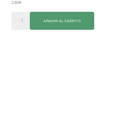
2,85
€
Té
AÑADIR AL CARRITO
Rojo
Hornimans
cantidad