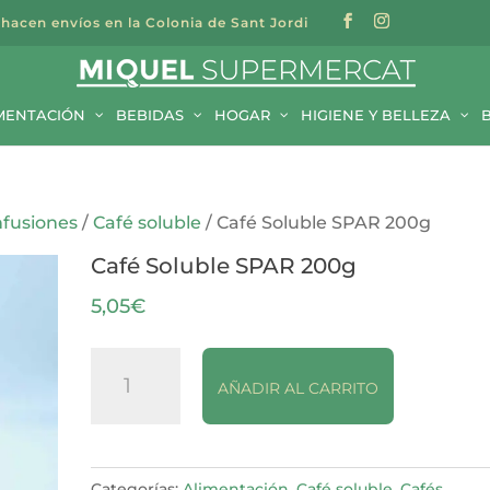
 hacen envíos en la Colonia de Sant Jordi
a
s
MENTACIÓN
BEBIDAS
HOGAR
HIGIENE Y BELLEZA
nfusiones
/
Café soluble
/ Café Soluble SPAR 200g
Café Soluble SPAR 200g
5,05
€
Café
AÑADIR AL CARRITO
Soluble
SPAR
200g
cantidad
Categorías:
Alimentación
,
Café soluble
,
Cafés,