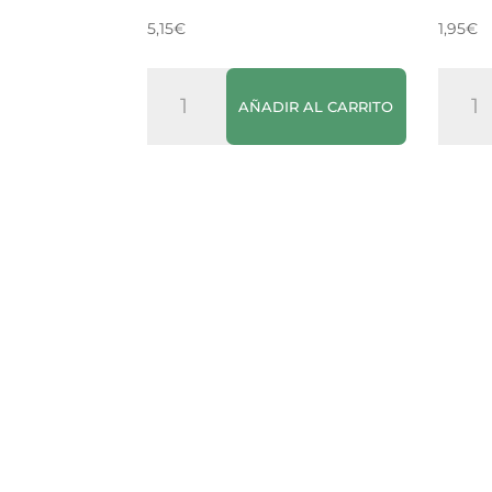
5,15
€
1,95
€
Café
Té
AÑADIR AL CARRITO
Molido
Negr
Natural
Lipto
Bonka
25B
cantidad
canti