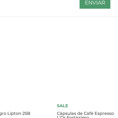
SALE
gro Lipton 25B
Cápsulas de Café Espresso
L’Or Fortissimo