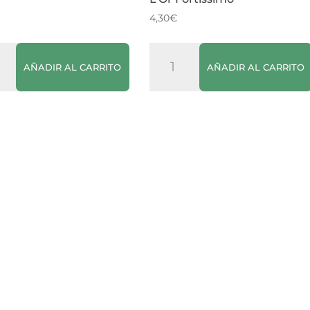
4,30
€
Cápsulas
AÑADIR AL CARRITO
AÑADIR AL CARRITO
o
de
n
Café
Espresso
dad
L’Or
Fortissimo
cantidad