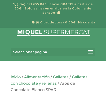
(+34) 971 655 043
| Envío GRATIS a partir de
50€ | Solo se hacen envíos en la Colonia de
Sant Jordi
0 productos
0,00€
Mi cuenta


Búsqueda
BUSCAR
de
Seleccionar página
productos
Inicio
/
Alimentación
/
Galletas
/
Galletas
con chocolate y rellenas
/ Aros de
Chocolate Blanco SPAR