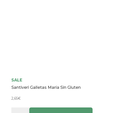
cantidad
SALE
Santiveri Galletas María Sin Gluten
2,65
€
Santiveri