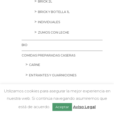
BRICK 2L
BRICK Y BOTELLA 1L
INDIVIDUALES
ZUMOS CON LECHE
BIO
COMIDAS PREPARADAS CASERAS
CARNE
ENTRANTES Y GUARNICIONES
PASTAS
Utilizamos cookies para asegurar la mejor experiencia en
PESCADO
nuestra web. Si continúa navegando asumiremos que
w
Chatea con nosotros
está de acuerdo.
Aviso Legal
Aceptar
ESPECIAL TORRADA