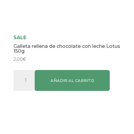
SALE
Galleta rellena de chocolate con leche Lotus
150g
2,00
€
Galleta
AÑADIR AL CARRITO
rellena
de
chocolate
con
leche
Lotus
150g