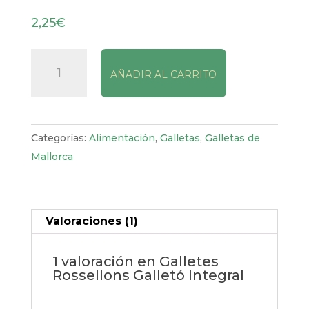
Valorado
1
con
5.00
de
2,25
€
5 en base
a
valoración
de un
Galletes
cliente
AÑADIR AL CARRITO
Rossellons
Galletó
Integral
cantidad
Categorías:
Alimentación
,
Galletas
,
Galletas de
Mallorca
Valoraciones (1)
1 valoración en
Galletes
Rossellons Galletó Integral