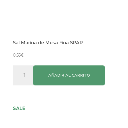
Sal Marina de Mesa Fina SPAR
0,55
€
Sal
AÑADIR AL CARRITO
Marina
de
Mesa
Fina
SPAR
SALE
cantidad