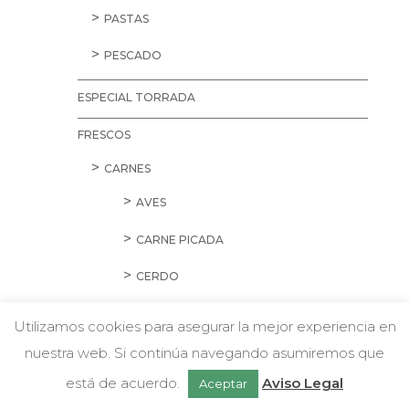
PASTAS
PESCADO
ESPECIAL TORRADA
FRESCOS
CARNES
AVES
CARNE PICADA
CERDO
CORDERO Y CONEJO
Utilizamos cookies para asegurar la mejor experiencia en
EMBUTIDOS
nuestra web. Si continúa navegando asumiremos que
w
Chatea con nosotros
está de acuerdo.
Aviso Legal
Aceptar
HAMBURGUESAS Y SALCHICHAS