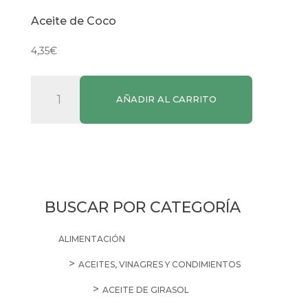
Aceite de Coco
4,35
€
Aceite
AÑADIR AL CARRITO
de
Coco
cantidad
BUSCAR POR CATEGORÍA
ALIMENTACIÓN
ACEITES, VINAGRES Y CONDIMIENTOS
ACEITE DE GIRASOL