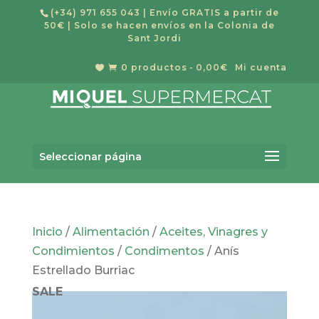
(+34) 971 655 043
| Envío GRATIS a partir de
50€ | Solo se hacen envíos en la Colonia de
Sant Jordi
0 productos
0,00€
Mi cuenta


Búsqueda
de
Buscar
productos
Seleccionar página
Inicio
/
Alimentación
/
Aceites, Vinagres y
Condimientos
/
Condimentos
/ Anís
Estrellado Burriac
SALE