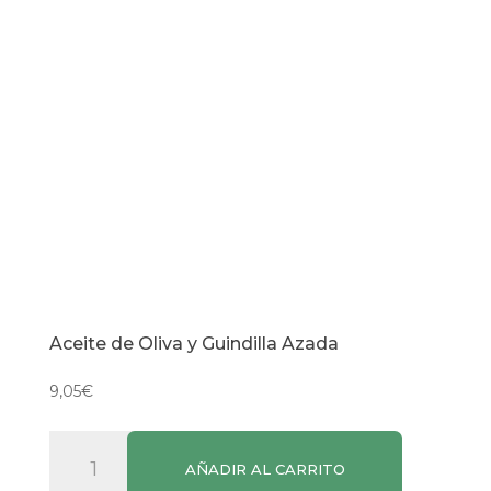
Aceite de Oliva y Guindilla Azada
9,05
€
Aceite
AÑADIR AL CARRITO
de