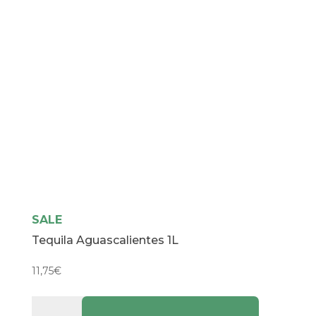
SALE
Tequila Aguascalientes 1L
11,75
€
Tequila