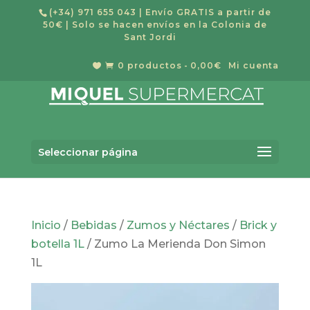
(+34) 971 655 043
| Envío GRATIS a partir de
50€ | Solo se hacen envíos en la Colonia de
Sant Jordi
0 productos
0,00€
Mi cuenta


Búsqueda
BUSCAR
de
Seleccionar página
productos
Inicio
/
Bebidas
/
Zumos y Néctares
/
Brick y
botella 1L
/ Zumo La Merienda Don Simon
1L