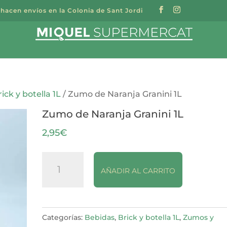
 hacen envíos en la Colonia de Sant Jordi
a
s
rick y botella 1L
/ Zumo de Naranja Granini 1L
Zumo de Naranja Granini 1L
2,95
€
Zumo
AÑADIR AL CARRITO
de
Naranja
Granini
1L
Categorías:
Bebidas
,
Brick y botella 1L
,
Zumos y
cantidad