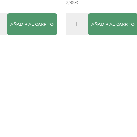
3,95
€
Zumo
AÑADIR AL CARRITO
AÑADIR AL CARRITO
de
dano
Naranja
i
Natural
500ml
dad
cantidad