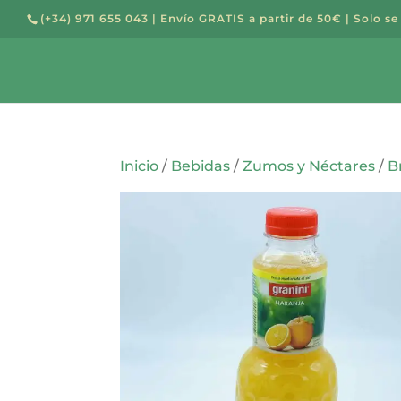
(+34) 971 655 043
| Envío GRATIS a partir de 50€ | Solo se
Búsqued
de
producto
Inicio
/
Bebidas
/
Zumos y Néctares
/
B