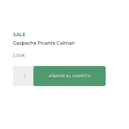
SALE
Gazpacha Picante Caimari
2,00
€
Gazpacha
AÑADIR AL CARRITO
Picante
Caimari
cantidad