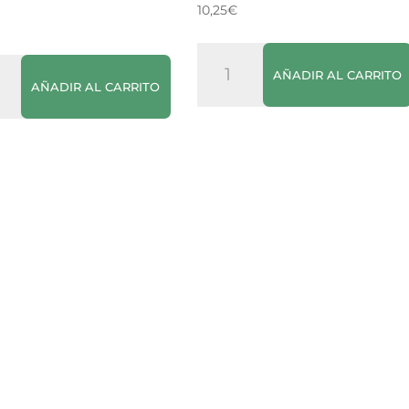
10,25
€
Cava
AÑADIR AL CARRITO
Freixenet
AÑADIR AL CARRITO
Brut
Nature
cantidad
dad