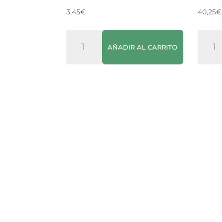
3,45
€
40,25
€
Sidra
Vino
AÑADIR AL CARRITO
El
Tinto
Gaitero
4
cantidad
Kilos
canti