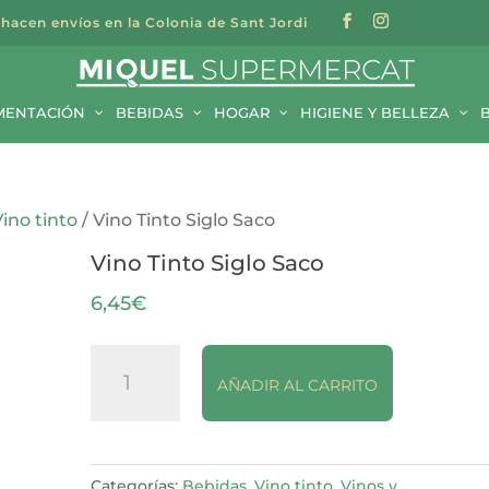
 hacen envíos en la Colonia de Sant Jordi
a
s
MENTACIÓN
BEBIDAS
HOGAR
HIGIENE Y BELLEZA
Vino tinto
/ Vino Tinto Siglo Saco
Vino Tinto Siglo Saco
6,45
€
Vino
AÑADIR AL CARRITO
Tinto
Siglo
Saco
cantidad
Categorías:
Bebidas
,
Vino tinto
,
Vinos y