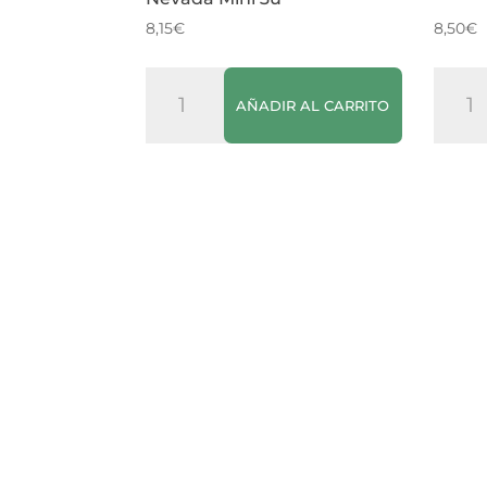
8,15
€
8,50
€
Cava
Jerez
AÑADIR AL CARRITO
Freixenet
La
Carta
Ina
Nevada
canti
Mini
3u
cantidad