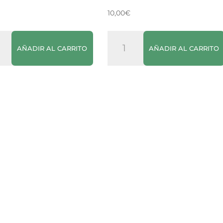
10,00
€
Cava
AÑADIR AL CARRITO
AÑADIR AL CARRITO
Freixenet
Brut
dad
Rosé
cantidad