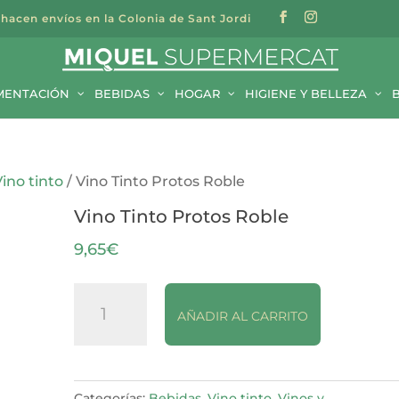
 hacen envíos en la Colonia de Sant Jordi
a
s
MENTACIÓN
BEBIDAS
HOGAR
HIGIENE Y BELLEZA
Vino tinto
/ Vino Tinto Protos Roble
Vino Tinto Protos Roble
9,65
€
Vino
AÑADIR AL CARRITO
Tinto
Protos
Roble
cantidad
Categorías:
Bebidas
,
Vino tinto
,
Vinos y