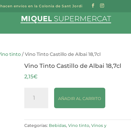
 hacen envíos en la Colonia de Sant Jordi
a
s
Vino tinto
/ Vino Tinto Castillo de Albai 18,7cl
Vino Tinto Castillo de Albai 18,7cl
2,15
€
Vino
AÑADIR AL CARRITO
Tinto
Castillo
de
Albai
Categorías:
Bebidas
,
Vino tinto
,
Vinos y
18,7cl