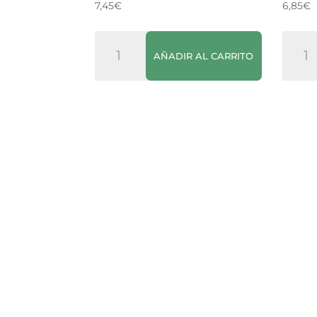
7,45
€
6,85
€
Vino
Vino
AÑADIR AL CARRITO
Blanco
Rosa
Raimat
Faust
Chardonnay
V
cantidad
canti