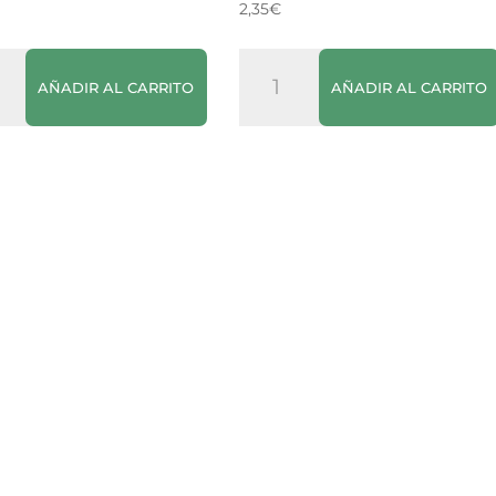
2,35
€
Vino
AÑADIR AL CARRITO
AÑADIR AL CARRITO
do
Blanco
ino
Xoven
Turbio
dad
cantidad