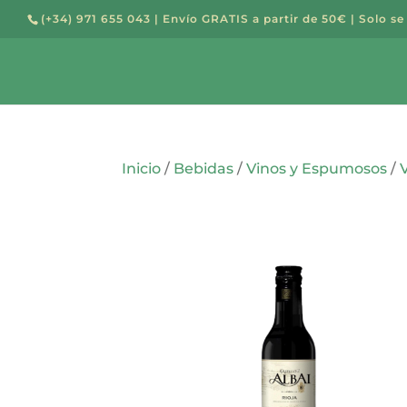
(+34) 971 655 043
| Envío GRATIS a partir de 50€ | Solo se
Búsqued
de
producto
Inicio
/
Bebidas
/
Vinos y Espumosos
/