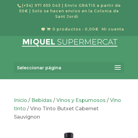
(+34) 971 655 043
| Envío GRATIS a partir de
50€ | Solo se hacen envíos en la Colonia de
Sant Jordi
0 productos
0,00€
Mi cuenta


Búsqueda
de
Buscar
productos
Seleccionar página
Inicio
/
Bebidas
/
Vinos y Espumosos
/
Vino
tinto
/ Vino Tinto Butxet Cabernet
Sauvignon