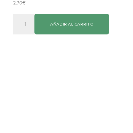
2,70
€
Vino
AÑADIR AL CARRITO
Rosado
Los
Molinos
cantidad