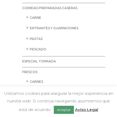
COMIDAS PREPARADAS CASERAS
CARNE
ENTRANTES Y GUARNICIONES
PASTAS
PESCADO
ESPECIAL TORRADA
FRESCOS
CARNES
AVES
Utilizamos cookies para asegurar la mejor experiencia en
nuestra web. Si continúa navegando asumiremos que
CARNE PICADA
w
Chatea con nosotros
está de acuerdo.
Aviso Legal
Aceptar
CERDO