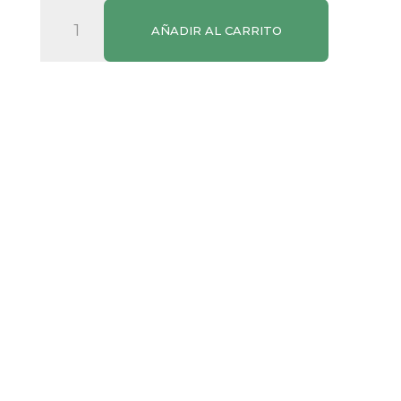
Vino
AÑADIR AL CARRITO
Tinto
Viña
Albali
Crianza
cantidad