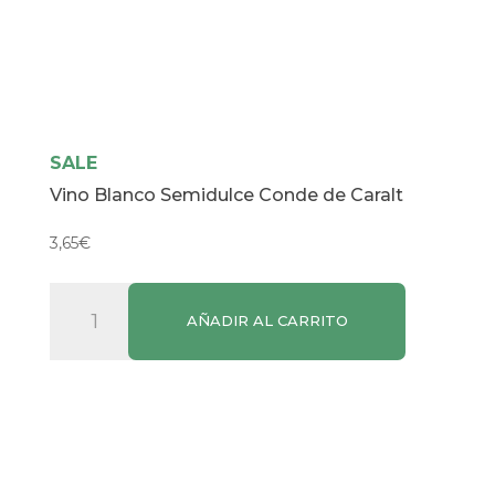
SALE
Vino Blanco Semidulce Conde de Caralt
3,65
€
Vino
AÑADIR AL CARRITO
Blanco
Semidulce
Conde
de
Caralt
cantidad