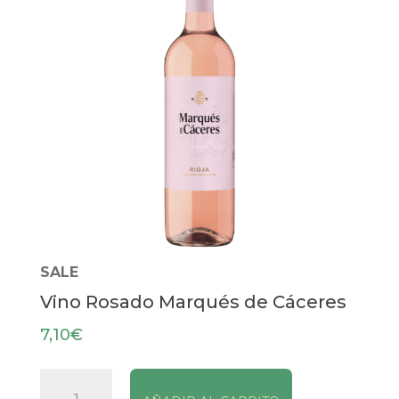
SALE
Vino Rosado Marqués de Cáceres
7,10
€
Vino