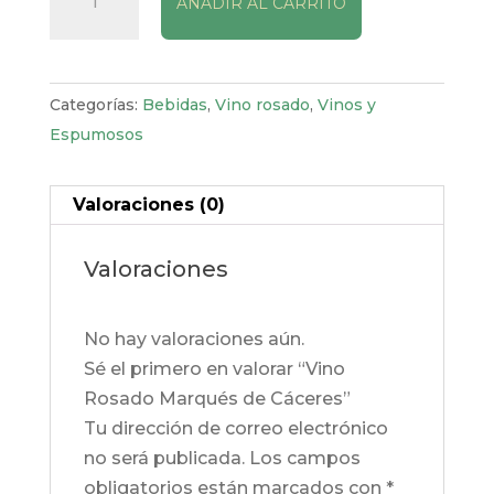
AÑADIR AL CARRITO
Rosado
Marqués
de
Cáceres
Categorías:
Bebidas
,
Vino rosado
,
Vinos y
cantidad
Espumosos
Valoraciones (0)
Valoraciones
No hay valoraciones aún.
Sé el primero en valorar “Vino
Rosado Marqués de Cáceres”
Tu dirección de correo electrónico
no será publicada.
Los campos
obligatorios están marcados con
*