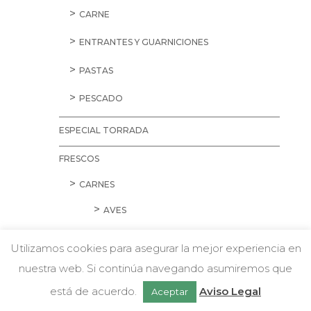
CARNE
ENTRANTES Y GUARNICIONES
PASTAS
PESCADO
ESPECIAL TORRADA
FRESCOS
CARNES
AVES
CARNE PICADA
Utilizamos cookies para asegurar la mejor experiencia en
CERDO
nuestra web. Si continúa navegando asumiremos que
w
Chatea con nosotros
está de acuerdo.
Aviso Legal
Aceptar
CORDERO Y CONEJO