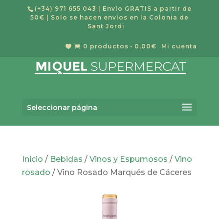
(+34) 971 655 043
| Envío GRATIS a partir de
50€ | Solo se hacen envíos en la Colonia de
Sant Jordi
0 productos
0,00€
Mi cuenta


Búsqueda
de
Buscar
productos
Seleccionar página
Inicio
/
Bebidas
/
Vinos y Espumosos
/
Vino
rosado
/ Vino Rosado Marqués de Cáceres