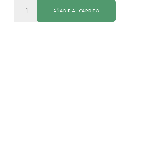
Vino
AÑADIR AL CARRITO
Rosado
Käfer
Negroamaro
cantidad