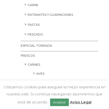
CARNE
ENTRANTES Y GUARNICIONES
PASTAS
PESCADO
ESPECIAL TORRADA
FRESCOS
CARNES
AVES
CARNE PICADA
Utilizamos cookies para asegurar la mejor experiencia en
CERDO
nuestra web. Si continúa navegando asumiremos que
w
Chatea con nosotros
está de acuerdo.
Aviso Legal
Aceptar
CORDERO Y CONEJO