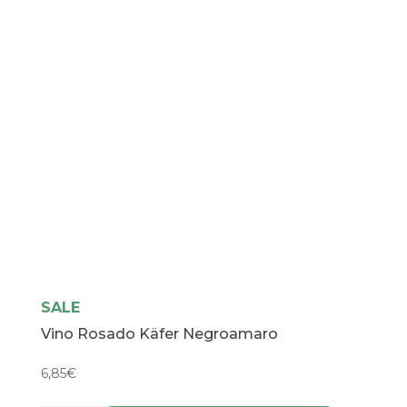
SALE
Vino Rosado Käfer Negroamaro
6,85
€