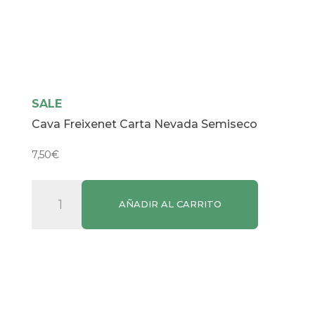
SALE
Cava Freixenet Carta Nevada Semiseco
7,50
€
Cava
AÑADIR AL CARRITO
Freixenet
Carta
Nevada
Semiseco
cantidad