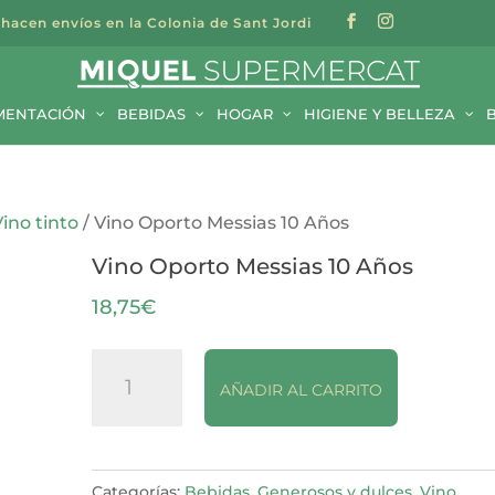
 hacen envíos en la Colonia de Sant Jordi
a
s
MENTACIÓN
BEBIDAS
HOGAR
HIGIENE Y BELLEZA
Vino tinto
/ Vino Oporto Messias 10 Años
Vino Oporto Messias 10 Años
18,75
€
Vino
AÑADIR AL CARRITO
Oporto
Messias
10
Años
Categorías:
Bebidas
,
Generosos y dulces
,
Vino