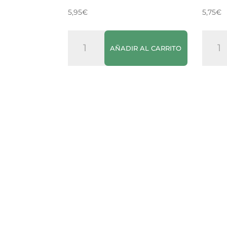
5,95
€
5,75
€
Gracioso
Vino
AÑADIR AL CARRITO
Hugo
Rosa
Rosé
Pere
cantidad
Seda
canti