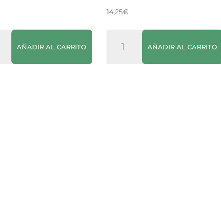
14,25
€
Vino
AÑADIR AL CARRITO
AÑADIR AL CARRITO
do
Rosado
Dalt
Turó
dad
cantidad