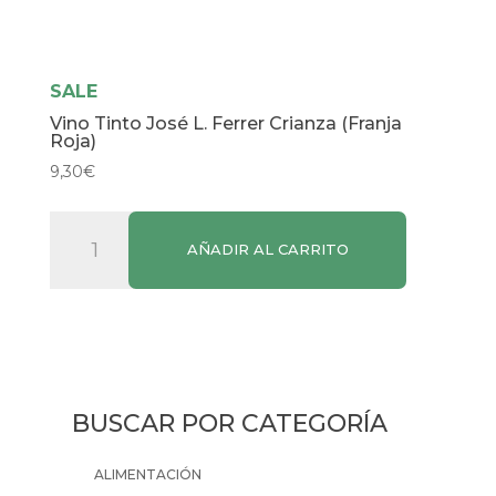
SALE
Vino Tinto José L. Ferrer Crianza (Franja
Roja)
9,30
€
Vino
AÑADIR AL CARRITO
Tinto
José
L.
Ferrer
Crianza
(Franja
BUSCAR POR CATEGORÍA
Roja)
cantidad
ALIMENTACIÓN