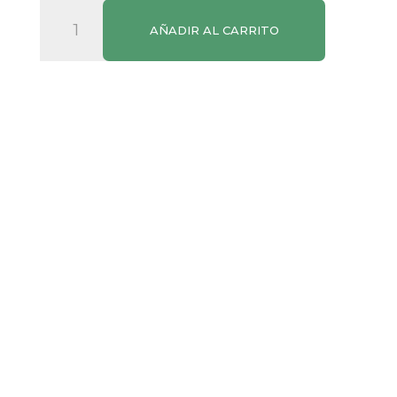
Vino
AÑADIR AL CARRITO
Blanco
Allure
Pinot
Grigio
cantidad