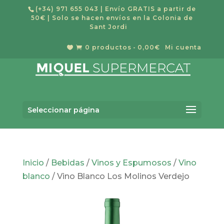
(+34) 971 655 043
| Envío GRATIS a partir de
50€ | Solo se hacen envíos en la Colonia de
Sant Jordi
0 productos
0,00€
Mi cuenta


Búsqueda
BUSCAR
de
Seleccionar página
productos
Inicio
/
Bebidas
/
Vinos y Espumosos
/
Vino
blanco
/ Vino Blanco Los Molinos Verdejo