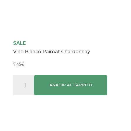
SALE
Vino Blanco Raimat Chardonnay
7,45
€
Vino
AÑADIR AL CARRITO
Blanco
Raimat
Chardonnay
cantidad