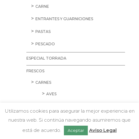
CARNE
ENTRANTES Y GUARNICIONES
PASTAS
PESCADO
ESPECIAL TORRADA
FRESCOS
CARNES
AVES
CARNE PICADA
Utilizamos cookies para asegurar la mejor experiencia en
CERDO
nuestra web. Si continúa navegando asumiremos que
w
Chatea con nosotros
está de acuerdo.
Aviso Legal
Aceptar
CORDERO Y CONEJO