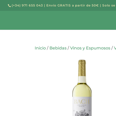
(+34) 971 655 043
| Envío GRATIS a partir de 50€ | Solo se
Búsqued
de
producto
Inicio
/
Bebidas
/
Vinos y Espumosos
/