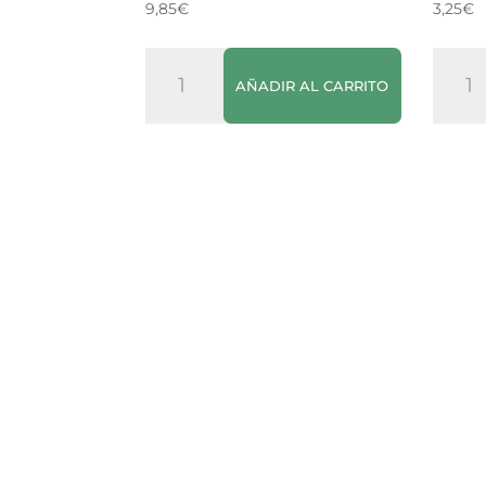
9,85
€
3,25
€
Sangría
Vino
AÑADIR AL CARRITO
Rita
Tinto
Clarea
Castil
75cl
de
cantidad
Liria
canti