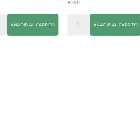
8,25
€
Vino
AÑADIR AL CARRITO
AÑADIR AL CARRITO
Rosado
lo
Son
Caló
Miquel
dad
Oliver
cantidad