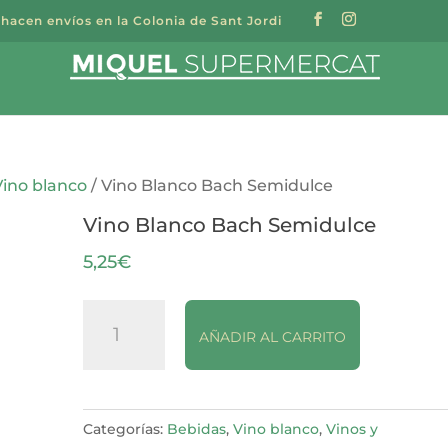
 hacen envíos en la Colonia de Sant Jordi
a
s
Vino blanco
/ Vino Blanco Bach Semidulce
Vino Blanco Bach Semidulce
5,25
€
Vino
AÑADIR AL CARRITO
Blanco
Bach
Semidulce
cantidad
Categorías:
Bebidas
,
Vino blanco
,
Vinos y