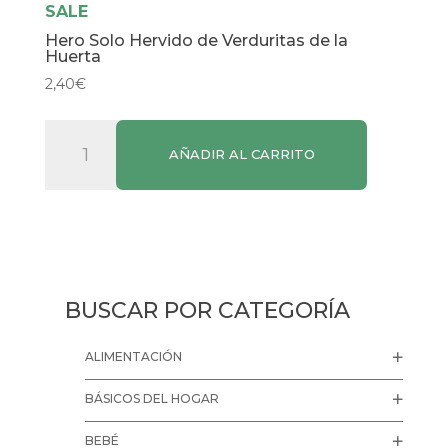
SALE
Hero Solo Hervido de Verduritas de la
Huerta
2,40
€
Hero
AÑADIR AL CARRITO
Solo
Hervido
de
Verduritas
de
la
BUSCAR POR CATEGORÍA
Huerta
cantidad
ALIMENTACIÓN
BÁSICOS DEL HOGAR
BEBÉ