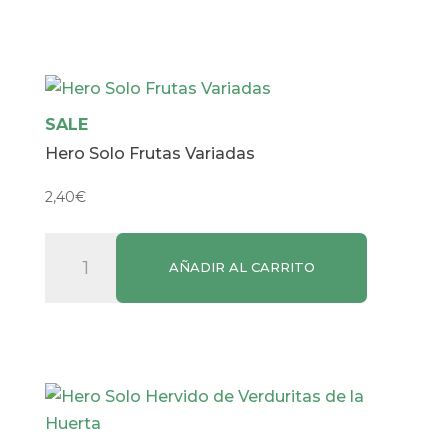
y
Plátano
cantidad
SALE
Hero Solo Frutas Variadas
2,40
€
Hero
AÑADIR AL CARRITO
Solo
Frutas
Variadas
cantidad