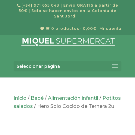
(+34) 971 655 043
| Envío GRATIS a partir de
50€ | Solo se hacen envíos en la Colonia de
Sant Jordi
0 productos
0,00€
Mi cuenta


Búsqueda
de
Buscar
productos
Seleccionar página
Inicio
/
Bebé
/
Alimentación infantil
/
Potitos
salados
/ Hero Solo Cocido de Ternera 2u