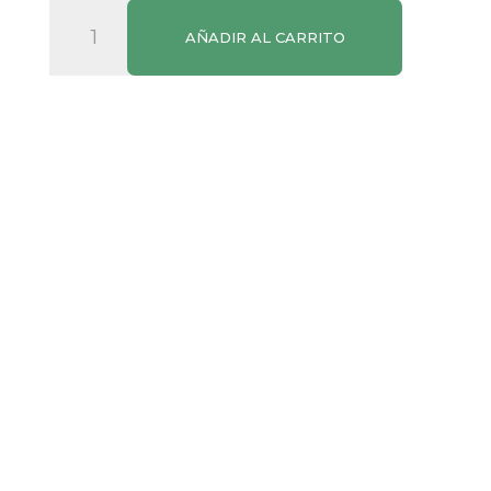
Arroz
AÑADIR AL CARRITO
Especial
Paella
Denominación
de
Origen
Valencia
La
Fallera
1kg
cantidad