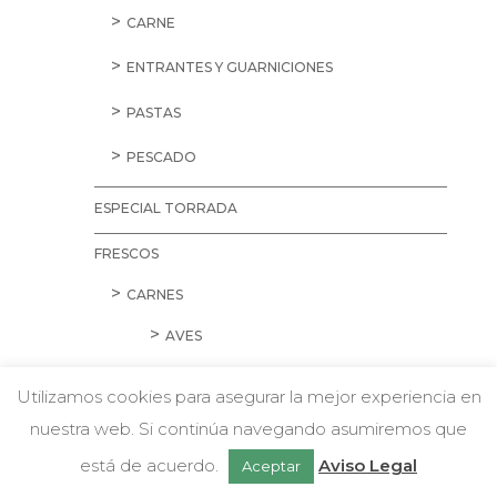
CARNE
ENTRANTES Y GUARNICIONES
PASTAS
PESCADO
ESPECIAL TORRADA
FRESCOS
CARNES
AVES
CARNE PICADA
Utilizamos cookies para asegurar la mejor experiencia en
CERDO
nuestra web. Si continúa navegando asumiremos que
w
Chatea con nosotros
está de acuerdo.
Aviso Legal
Aceptar
CORDERO Y CONEJO