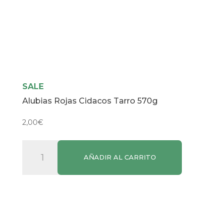
SALE
Alubias Rojas Cidacos Tarro 570g
2,00
€
Alubias
AÑADIR AL CARRITO
Rojas
Cidacos
Tarro
570g
cantidad