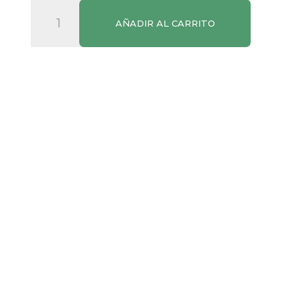
Paella
AÑADIR AL CARRITO
Marinera
Carretilla
cantidad