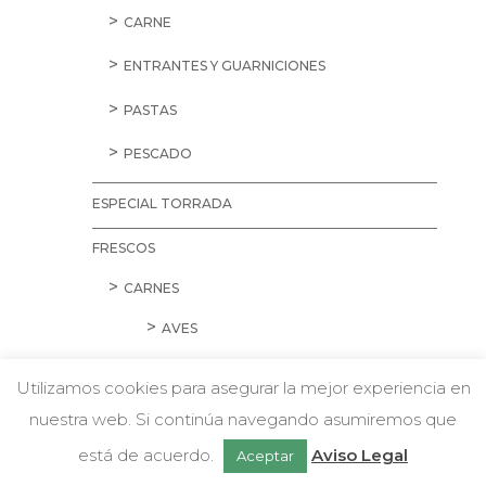
CARNE
ENTRANTES Y GUARNICIONES
PASTAS
PESCADO
ESPECIAL TORRADA
FRESCOS
CARNES
AVES
CARNE PICADA
Utilizamos cookies para asegurar la mejor experiencia en
CERDO
nuestra web. Si continúa navegando asumiremos que
w
Chatea con nosotros
está de acuerdo.
Aviso Legal
Aceptar
CORDERO Y CONEJO