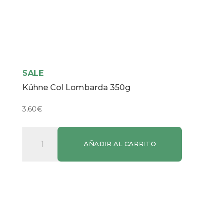
SALE
Kühne Col Lombarda 350g
3,60
€
Kühne
AÑADIR AL CARRITO
Col
Lombarda
350g
cantidad