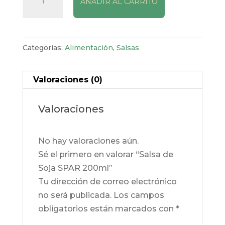
AÑADIR AL CARRITO
de
Soja
SPAR
200ml
Categorías:
Alimentación
,
Salsas
cantidad
Valoraciones (0)
Valoraciones
No hay valoraciones aún.
Sé el primero en valorar “Salsa de
Soja SPAR 200ml”
Tu dirección de correo electrónico
no será publicada.
Los campos
obligatorios están marcados con
*