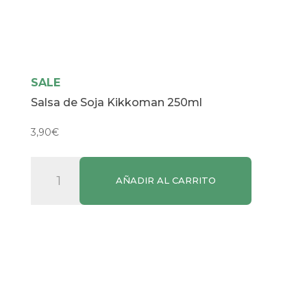
SALE
Salsa de Soja Kikkoman 250ml
3,90
€
Salsa
AÑADIR AL CARRITO
de
Soja
Kikkoman
250ml
cantidad