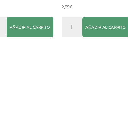
2,55
€
's
Salsa
AÑADIR AL CARRITO
AÑADIR AL CARRITO
Holandesa
Thomy
cantidad
dad