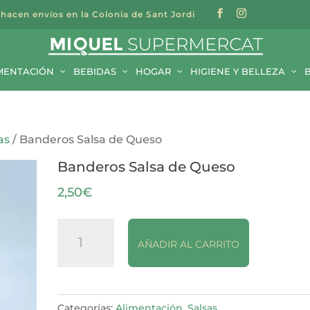
 hacen envíos en la Colonia de Sant Jordi
a
s
MENTACIÓN
BEBIDAS
HOGAR
HIGIENE Y BELLEZA
as
/ Banderos Salsa de Queso
Banderos Salsa de Queso
2,50
€
Banderos
AÑADIR AL CARRITO
Salsa
de
Queso
cantidad
Categorías:
Alimentación
,
Salsas