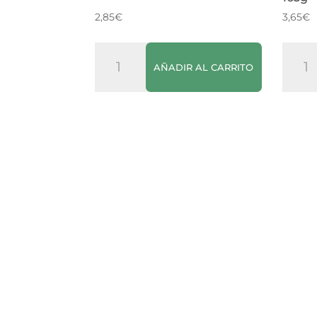
2,85
€
3,65
€
Salsa
Patak
AÑADIR AL CARRITO
Brava
Pasta
Hellmann's
Mild
cantidad
Curry
165g
canti