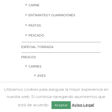
CARNE
ENTRANTES Y GUARNICIONES
PASTAS
PESCADO
ESPECIAL TORRADA
FRESCOS
CARNES
AVES
CARNE PICADA
Utilizamos cookies para asegurar la mejor experiencia en
CERDO
nuestra web. Si continúa navegando asumiremos que
w
Chatea con nosotros
está de acuerdo.
Aviso Legal
Aceptar
CORDERO Y CONEJO