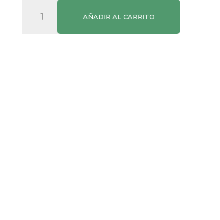
Pajaritas
AÑADIR AL CARRITO
Vegetales
SPAR
500g
cantidad