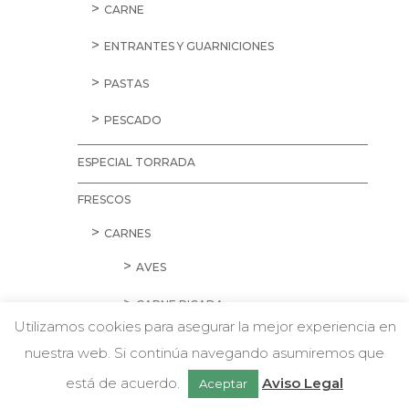
CARNE
ENTRANTES Y GUARNICIONES
PASTAS
PESCADO
ESPECIAL TORRADA
FRESCOS
CARNES
AVES
CARNE PICADA
Utilizamos cookies para asegurar la mejor experiencia en
CERDO
nuestra web. Si continúa navegando asumiremos que
Chatea con nosotros
CORDERO Y CONEJO
está de acuerdo.
Aviso Legal
Aceptar