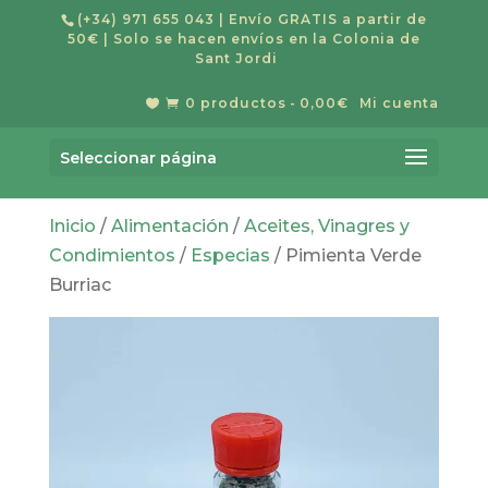
(+34) 971 655 043
| Envío GRATIS a partir de
50€ | Solo se hacen envíos en la Colonia de
Sant Jordi
0 productos
0,00€
Mi cuenta


Búsqueda
de
Buscar
productos
Seleccionar página
Inicio
/
Alimentación
/
Aceites, Vinagres y
Condimientos
/
Especias
/ Pimienta Verde
Burriac