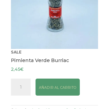
SALE
Pimienta Verde Burriac
2,45
€
Pimienta
AÑADIR AL CARRITO
Verde
Burriac
cantidad