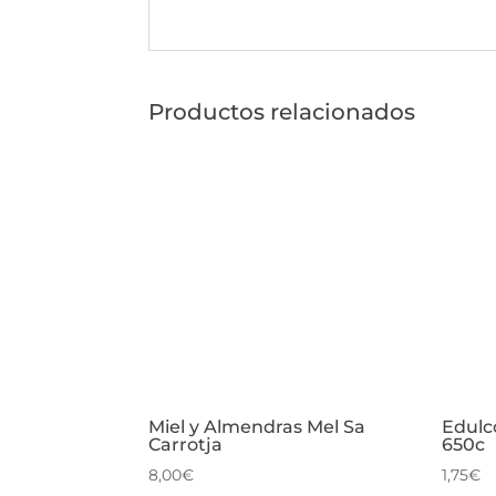
Productos relacionados
Miel y Almendras Mel Sa
Edulc
Carrotja
650c
8,00
€
1,75
€