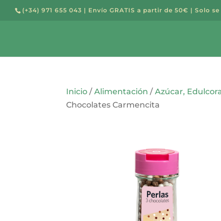
(+34) 971 655 043
| Envío GRATIS a partir de 50€ | Solo se
Búsqued
de
producto
Inicio
/
Alimentación
/
Azúcar, Edulcor
Chocolates Carmencita