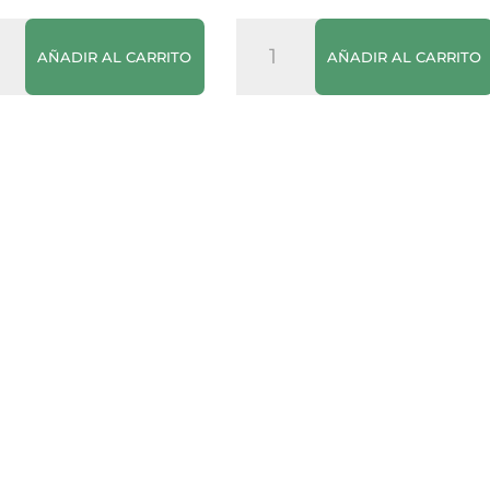
orante
Caramelo
AÑADIR AL CARRITO
AÑADIR AL CARRITO
Líquido
Royal
cantidad
dad