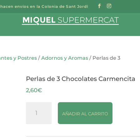
 hacen envíos en la Colonia de Sant Jordi
a
s
antes y Postres
/
Adornos y Aromas
/ Perlas de 3
Perlas de 3 Chocolates Carmencita
2,60
€
Perlas
AÑADIR AL CARRITO
de
3
Chocolates
Carmencita