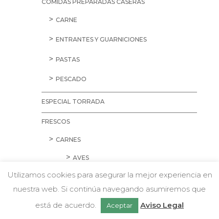
COMIDAS PREPARADAS CASERAS
CARNE
ENTRANTES Y GUARNICIONES
PASTAS
PESCADO
ESPECIAL TORRADA
FRESCOS
CARNES
AVES
Utilizamos cookies para asegurar la mejor experiencia en
CARNE PICADA
nuestra web. Si continúa navegando asumiremos que
w
Chatea con nosotros
CERDO
está de acuerdo.
Aviso Legal
Aceptar
CORDERO Y CONEJO