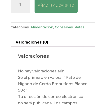
AÑADIR AL CARRITO
de
Hígado
de
Cerdo
Categorías:
Alimentación
,
Conservas
,
Patés
Embutidos
Blanco
Valoraciones (0)
90g
cantidad
Valoraciones
No hay valoraciones aún.
Sé el primero en valorar “Paté de
Hígado de Cerdo Embutidos Blanco
90g”
Tu dirección de correo electrónico
no será publicada.
Los campos