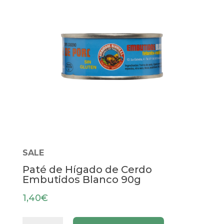
SALE
Paté de Hígado de Cerdo
Embutidos Blanco 90g
1,40
€
Paté