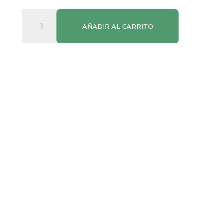
Espárragos
AÑADIR AL CARRITO
Blancos
Gruesos
Bajamar
cantidad