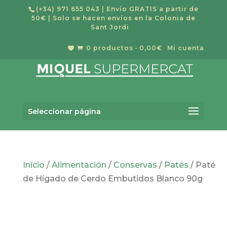
(+34) 971 655 043
| Envío GRATIS a partir de
50€ | Solo se hacen envíos en la Colonia de
Sant Jordi
0 productos
0,00€
Mi cuenta


Búsqueda
BUSCAR
de
Seleccionar página
productos
Inicio
/
Alimentación
/
Conservas
/
Patés
/ Paté
de Hígado de Cerdo Embutidos Blanco 90g