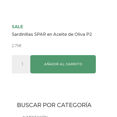
SALE
Sardinillas SPAR en Aceite de Oliva P2
2,75
€
Sardinillas
AÑADIR AL CARRITO
SPAR
en
Aceite
de
Oliva
P2
BUSCAR POR CATEGORÍA
cantidad