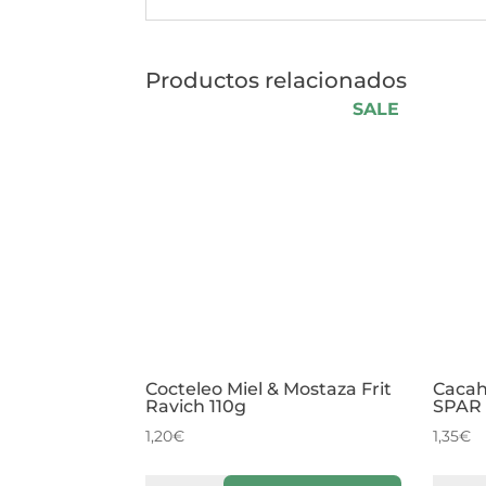
Productos relacionados
SALE
Cocteleo Miel & Mostaza Frit
Cacah
Ravich 110g
SPAR
1,20
€
1,35
€