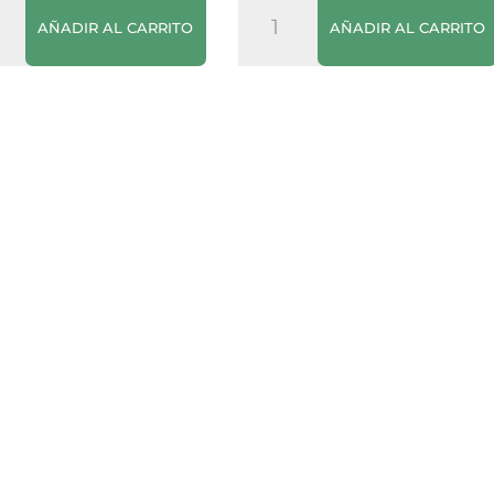
uetes
Croco
AÑADIR AL CARRITO
AÑADIR AL CARRITO
Brezel
ra
Crackers
Mix
dad
250g
cantidad