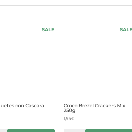
SALE
SAL
uetes con Cáscara
Croco Brezel Crackers Mix
250g
1,95
€