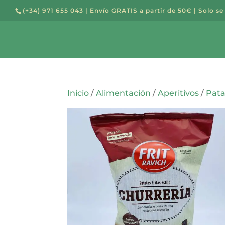
(+34) 971 655 043
| Envío GRATIS a partir de 50€ | Solo se
Búsqued
de
producto
Inicio
/
Alimentación
/
Aperitivos
/
Pata