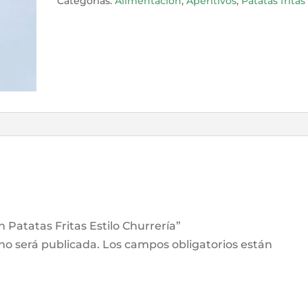
Categorías:
Alimentación
,
Aperitivos
,
Patatas fritas
Churrería
cantidad
h Patatas Fritas Estilo Churrería”
 no será publicada.
Los campos obligatorios están