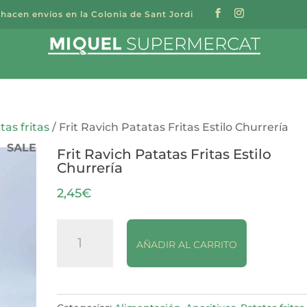
 hacen envíos en la Colonia de Sant Jordi
a
s
tas fritas
/ Frit Ravich Patatas Fritas Estilo Churrería
SALE
Frit Ravich Patatas Fritas Estilo
Churrería
2,45
€
Frit
AÑADIR AL CARRITO
Ravich
Patatas
Fritas
Estilo