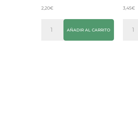
2,20
€
3,45
€
Mini
Barqu
AÑADIR AL CARRITO
Tostas
Old
Redondas
El
Ortiz
Paso
cantidad
canti