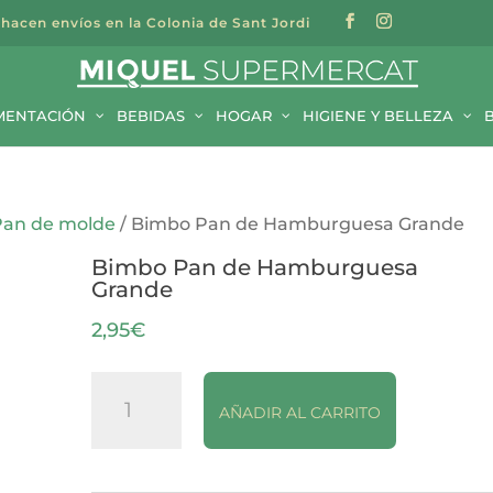
 hacen envíos en la Colonia de Sant Jordi
a
s
MENTACIÓN
BEBIDAS
HOGAR
HIGIENE Y BELLEZA
Pan de molde
/ Bimbo Pan de Hamburguesa Grande
Bimbo Pan de Hamburguesa
Grande
2,95
€
Bimbo
AÑADIR AL CARRITO
Pan
de
Hamburguesa