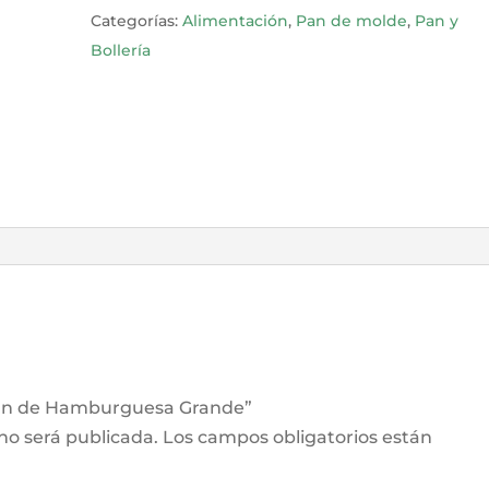
Grande
Categorías:
Alimentación
,
Pan de molde
,
Pan y
cantidad
Bollería
 Pan de Hamburguesa Grande”
 no será publicada.
Los campos obligatorios están