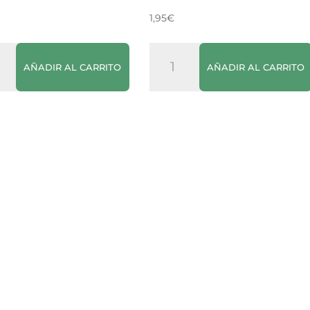
1,95
€
itas
Balconi
AÑADIR AL CARRITO
AÑADIR AL CARRITO
Rollino
Cacao
cantidad
dad