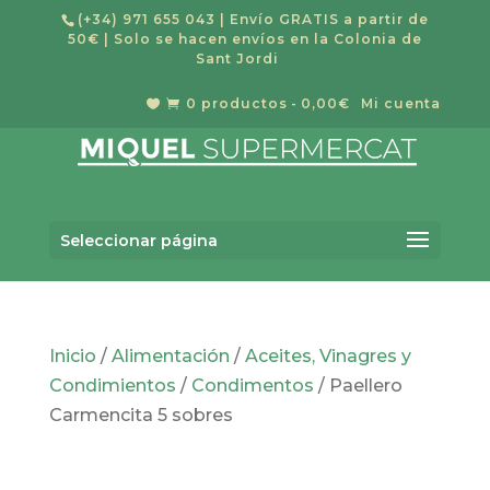
(+34) 971 655 043
| Envío GRATIS a partir de
50€ | Solo se hacen envíos en la Colonia de
Sant Jordi
0 productos
0,00€
Mi cuenta


Búsqueda
BUSCAR
de
Seleccionar página
productos
Inicio
/
Alimentación
/
Aceites, Vinagres y
Condimientos
/
Condimentos
/ Paellero
Carmencita 5 sobres