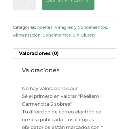
AÑADIR AL CARRITO
Carmencita
5
sobres
cantidad
Categorías:
Aceites, Vinagres y Condimientos
,
Alimentación
,
Condimentos
,
Sin Gluten
Valoraciones (0)
Valoraciones
No hay valoraciones aún.
Sé el primero en valorar “Paellero
Carmencita 5 sobres”
Tu dirección de correo electrónico
no será publicada.
Los campos
obligatorios están marcados con
*