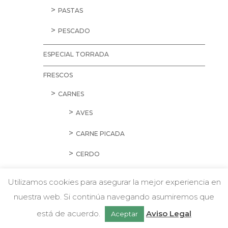
PASTAS
PESCADO
ESPECIAL TORRADA
FRESCOS
CARNES
AVES
CARNE PICADA
CERDO
CORDERO Y CONEJO
Utilizamos cookies para asegurar la mejor experiencia en
EMBUTIDOS
nuestra web. Si continúa navegando asumiremos que
w
Chatea con nosotros
está de acuerdo.
Aviso Legal
Aceptar
HAMBURGUESAS Y SALCHICHAS