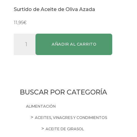
Surtido de Aceite de Oliva Azada
11,95
€
Surtido
AÑADIR AL CARRITO
de
Aceite
de
Oliva
Azada
cantidad
BUSCAR POR CATEGORÍA
ALIMENTACIÓN
ACEITES, VINAGRES Y CONDIMIENTOS
ACEITE DE GIRASOL