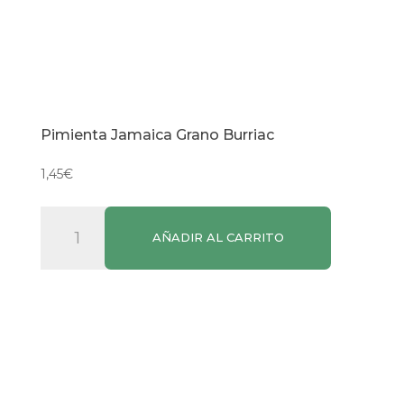
Pimienta Jamaica Grano Burriac
1,45
€
Pimienta
AÑADIR AL CARRITO
Jamaica
Grano
Burriac
cantidad