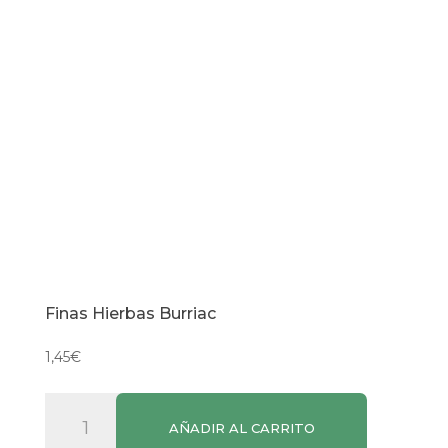
Finas Hierbas Burriac
1,45
€
Finas
AÑADIR AL CARRITO
Hierbas